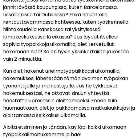
jännittävässä kaupungissa, kuten Barcelonassa,
Lissabonissa tai Dublinissa? Ehkä haluat olla
rentouttavammassa kohteessa, kuten työskennellä
hiihtokaudella Ranskassa tai yksityisessä
lomakeskuksessa Kreikassa? Jos löydät itsellesi
sopivia työpaikkoja ulkomailta, olet tervetullut
hakemaan niitä! Se on hyvin yksinkertaista ja kestää
vain 2 minuuttia.
Kun olet hakenut unelmatyöpaikkaasi ulkomailla,
hakemuksesi lähetetään tämän avoimen työpaikan
työnantajalle ja mainostajalle. Jos he tykkäävät
hakemuksestasi, he ottavat sinuun yhteyttä
haastatteluprosessin aloittamiseksi. Ennen kuin
huomaatkaan, olet jo pakkaamassa matkalaukkujasi ja
aloittamassa seikkailusi ulkomailla.
Aloita etsiminen jo tänään, käy läpi kaikki ulkomaan
työpaikkailmoituksemme ja hae!