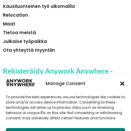
Kausiluonteinen työ ulkomailla
Relocation
Maat
Tietoa meistä
Julkaise työpaikka
Ota yhteyttä myyntiin
Rekisteröidy Anywork Anywhere -
yrityksen työpaikkahälytyksiin
Manage Consent
To provide the best experiences, we use technologies like cookies to
store and/or access device information. Consenting to these
technologies will allow us to process data such as browsing
🌞 VASTAANOTA TYÖPAIKKAILMOITUKSET
behavior or unique IDs on this site. Not consenting or withdrawing
consent, may adversely affect certain features and functions.