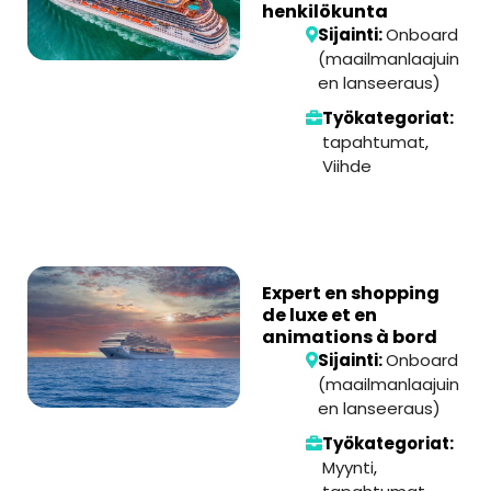
henkilökunta
Sijainti:
Onboard
(maailmanlaajuin
en lanseeraus)
Työkategoriat:
tapahtumat
,
Viihde
Expert en shopping
de luxe et en
animations à bord
Sijainti:
Onboard
(maailmanlaajuin
en lanseeraus)
Työkategoriat:
Myynti
,