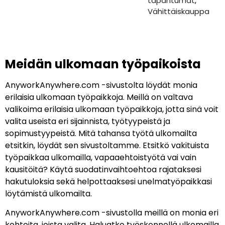
tapahtumat
,
Vähittäiskauppa
Meidän ulkomaan työpaikoista
AnyworkAnywhere.com -sivustolta löydät monia
erilaisia ulkomaan työpaikkoja. Meillä on valtava
valikoima erilaisia ulkomaan työpaikkoja, jotta sinä voit
valita useista eri sijainnista, työtyypeistä ja
sopimustyypeistä. Mitä tahansa työtä ulkomailta
etsitkin, löydät sen sivustoltamme. Etsitkö vakituista
työpaikkaa ulkomailla, vapaaehtoistyötä vai vain
kausitöitä? Käytä suodatinvaihtoehtoa rajataksesi
hakutuloksia sekä helpottaaksesi unelmatyöpaikkasi
löytämistä ulkomailta.
AnyworkAnywhere.com -sivustolla meillä on monia eri
kohteita, joista valita. Haluatko työskennellä ulkomailla