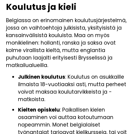
Koulutus ja kieli
Belgiassa on erinomainen koulutusjärjestelmä,
jossa on vaihtoehtoja julkisista, yksityisistä ja
kansainvälisistä kouluista. Maa on myös
monikielinen: hollanti, ranska ja saksa ovat
kolme virallista kieltä, mutta englantia
puhutaan laajalti erityisesti Brysselissä ja
matkailualueilla.
Julkinen koulutus
: Koulutus on asukkaille
ilmaista 18-vuotiaaksi asti, mutta perheet
voivat maksaa koulutarvikkeista ja -
matkoista.
Kielten opiskelu
: Paikallisen kielen
osaaminen voi auttaa kotoutumaan
nopeammin. Monet belgialaiset
työnantajat tarjoavat kielikursseja, tai voit