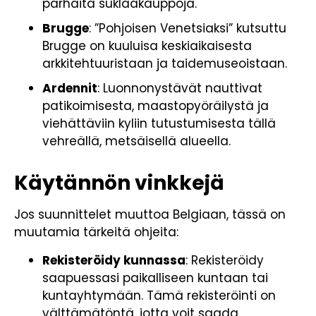
parhaita suklaakauppoja.
Brugge
: ”Pohjoisen Venetsiaksi” kutsuttu
Brugge on kuuluisa keskiaikaisesta
arkkitehtuuristaan ja taidemuseoistaan.
Ardennit
: Luonnonystävät nauttivat
patikoimisesta, maastopyöräilystä ja
viehättäviin kyliin tutustumisesta tällä
vehreällä, metsäisellä alueella.
Käytännön vinkkejä
Jos suunnittelet muuttoa Belgiaan, tässä on
muutamia tärkeitä ohjeita:
Rekisteröidy kunnassa
: Rekisteröidy
saapuessasi paikalliseen kuntaan tai
kuntayhtymään. Tämä rekisteröinti on
välttämätöntä, jotta voit saada