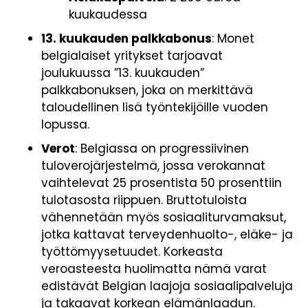
kuukaudessa
13. kuukauden palkkabonus
: Monet
belgialaiset yritykset tarjoavat
joulukuussa ”13. kuukauden”
palkkabonuksen, joka on merkittävä
taloudellinen lisä työntekijöille vuoden
lopussa.
Verot
: Belgiassa on progressiivinen
tuloverojärjestelmä, jossa verokannat
vaihtelevat 25 prosentista 50 prosenttiin
tulotasosta riippuen. Bruttotuloista
vähennetään myös sosiaaliturvamaksut,
jotka kattavat terveydenhuolto-, eläke- ja
työttömyysetuudet. Korkeasta
veroasteesta huolimatta nämä varat
edistävät Belgian laajoja sosiaalipalveluja
ja takaavat korkean elämänlaadun.