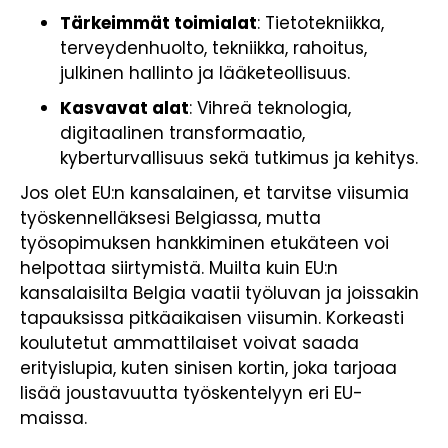
Tärkeimmät toimialat
: Tietotekniikka,
terveydenhuolto, tekniikka, rahoitus,
julkinen hallinto ja lääketeollisuus.
Kasvavat alat
: Vihreä teknologia,
digitaalinen transformaatio,
kyberturvallisuus sekä tutkimus ja kehitys.
Jos olet EU:n kansalainen, et tarvitse viisumia
työskennelläksesi Belgiassa, mutta
työsopimuksen hankkiminen etukäteen voi
helpottaa siirtymistä. Muilta kuin EU:n
kansalaisilta Belgia vaatii työluvan ja joissakin
tapauksissa pitkäaikaisen viisumin. Korkeasti
koulutetut ammattilaiset voivat saada
erityislupia, kuten sinisen kortin, joka tarjoaa
lisää joustavuutta työskentelyyn eri EU-
maissa.