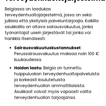
Belgiassa on laadukas
terveydenhuoltojärjestelmä, jossa on sekä
julkisia että yksityisiä palveluntarjoajia. Kaikilla
asukkailla on oltava sairausvakuutus, jonka
työnantajat usein järjestävät tai jonka voi
hankkia itsenäisesti.
Sairausvakuutuskustannukset
:
Perussairausvakuutus maksaa noin 100 €
kuukaudessa.
Hoidon laatu
: Belgia on tunnettu
huippuluokan terveydenhuoltopalveluista
ja korkeasti koulutetuista
terveydenhuollon ammattilaisista.
Asukkaat voivat myös vapaasti valita
terveydenhuollon tarjoajansa.