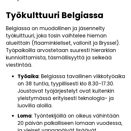
Työkulttuuri Belgiassa
Belgiassa on muodollinen ja jäsennelty
työkulttuuri, joka tosin vaihtelee hieman
alueittain (flaaminkieliset, vallonit ja Bryssel).
Työpaikoilla arvostetaan suuresti hierarkian
kunnioittamista, täsmällisyyttä ja selkeää
viestintää.
Työaika
: Belgiassa tavallinen viikkotyöaika
on 38 tuntia, tyypillisesti klo 8.30-17.30.
Joustavat työjärjestelyt ovat kuitenkin
yleistymässä erityisesti teknologia- ja
luovilla aloilla.
Loma
: Työntekijöillä on oikeus vähintään
20 päivän palkalliseen lomaan vuodessa,
ja yleiset vapaapäivät lisäävät