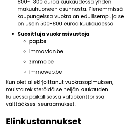
800-1 300 euroa kuukaudessa yhden
makuuhuoneen asunnosta. Pienemmissä
kaupungeissa vuokra on edullisempi, ja se
on usein 500-800 euroa kuukaudessa.
Suosittuja vuokrasivustoja
:
pap.be
immo.vlan.be
zimmo.be
immoweb.be
Kun olet allekirjoittanut vuokrasopimuksen,
muista rekisteröidä se neljän kuukauden
kuluessa paikallisessa valtiokonttorissa
välttääksesi seuraamukset.
Elinkustannukset