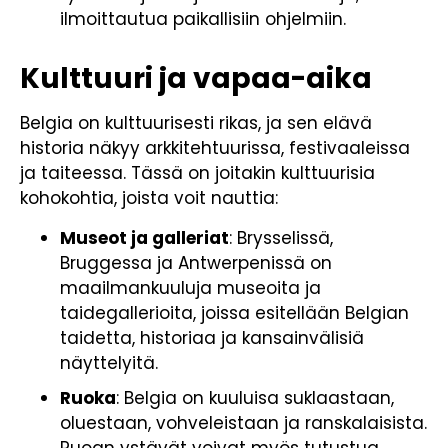
ilmoittautua paikallisiin ohjelmiin.
Kulttuuri ja vapaa-aika
Belgia on kulttuurisesti rikas, ja sen elävä
historia näkyy arkkitehtuurissa, festivaaleissa
ja taiteessa. Tässä on joitakin kulttuurisia
kohokohtia, joista voit nauttia:
Museot ja galleriat
: Brysselissä,
Bruggessa ja Antwerpenissä on
maailmankuuluja museoita ja
taidegallerioita, joissa esitellään Belgian
taidetta, historiaa ja kansainvälisiä
näyttelyitä.
Ruoka
: Belgia on kuuluisa suklaastaan,
oluestaan, vohveleistaan ja ranskalaisista.
Ruoan ystävät voivat myös tutustua