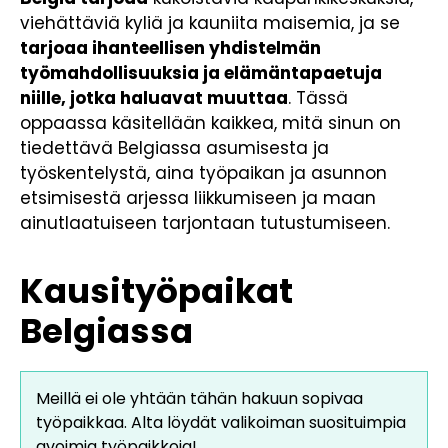
viehättäviä kyliä ja kauniita maisemia, ja se
tarjoaa ihanteellisen yhdistelmän
työmahdollisuuksia ja elämäntapaetuja
niille, jotka haluavat muuttaa
. Tässä
oppaassa käsitellään kaikkea, mitä sinun on
tiedettävä Belgiassa asumisesta ja
työskentelystä, aina työpaikan ja asunnon
etsimisestä arjessa liikkumiseen ja maan
ainutlaatuiseen tarjontaan tutustumiseen.
Kausityöpaikat
Belgiassa
Meillä ei ole yhtään tähän hakuun sopivaa
työpaikkaa. Alta löydät valikoiman suosituimpia
avoimia työpaikkoja!