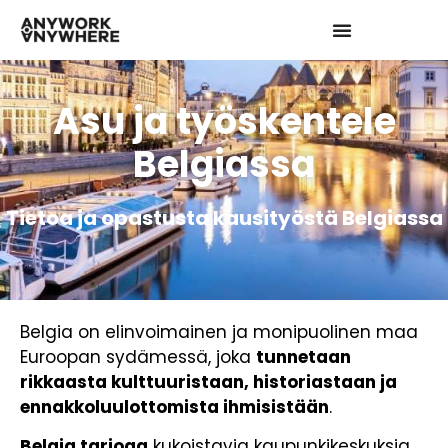
Asu ja työskentele
Belgiassa
Tietoa ja opastusta kausityöstä Belgiassa
Belgia on elinvoimainen ja monipuolinen maa
Euroopan sydämessä, joka
tunnetaan
rikkaasta kulttuuristaan, historiastaan ja
ennakkoluulottomista ihmisistään
.
Belgia tarjoaa
kukoistavia kaupunkikeskuksia,