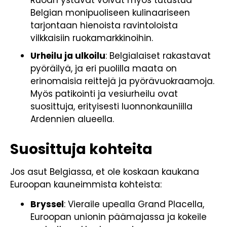
Belgian monipuoliseen kulinaariseen
tarjontaan hienoista ravintoloista
vilkkaisiin ruokamarkkinoihin.
Urheilu ja ulkoilu
: Belgialaiset rakastavat
pyöräilyä, ja eri puolilla maata on
erinomaisia reittejä ja pyörävuokraamoja.
Myös patikointi ja vesiurheilu ovat
suosittuja, erityisesti luonnonkauniilla
Ardennien alueella.
Suosittuja kohteita
Jos asut Belgiassa, et ole koskaan kaukana
Euroopan kauneimmista kohteista:
Bryssel
: Vieraile upealla Grand Placella,
Euroopan unionin päämajassa ja kokeile