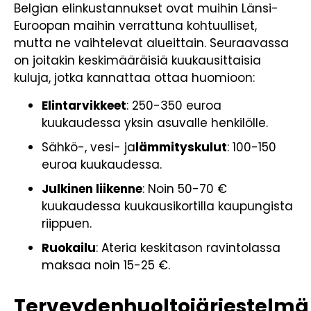
Belgian elinkustannukset ovat muihin Länsi-
Euroopan maihin verrattuna kohtuulliset,
mutta ne vaihtelevat alueittain. Seuraavassa
on joitakin keskimääräisiä kuukausittaisia
kuluja, jotka kannattaa ottaa huomioon:
Elintarvikkeet
: 250-350 euroa
kuukaudessa yksin asuvalle henkilölle.
Sähkö-, vesi- ja
lämmityskulut
: 100-150
euroa kuukaudessa.
Julkinen liikenne
: Noin 50-70 €
kuukaudessa kuukausikortilla kaupungista
riippuen.
Ruokailu
: Ateria keskitason ravintolassa
maksaa noin 15-25 €.
Terveydenhuoltojärjestelmä