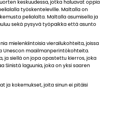
e nuorten keskuudessa, jotka haluavat oppia
elialalla työskenteleville. Maltalla on
okemusta pelialalta. Maltalla asumisella ja
kuuluu sekä pysyvä työpaikka että asunto
ia mielenkiintoisia vierailukohteita, joissa
ita Unescon maailmanperintökohteita.
ja siellä on jopa opastettu kierros, joka
a Sinistä laguunia, joka on yksi saaren
 ja kokemukset, joita sinun ei pitäisi