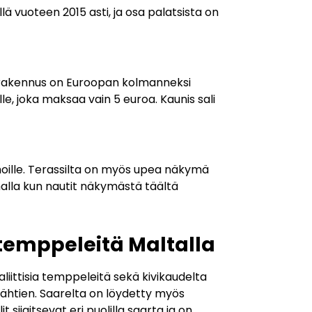
ä vuoteen 2015 asti, ja osa palatsista on
rirakennus on Euroopan kolmanneksi
le, joka maksaa vain 5 euroa. Kaunis sali
hoille. Terassilta on myös upea näkymä
malla kun nautit näkymästä täältä
a temppeleitä Maltalla
liittisia temppeleitä sekä kivikaudelta
a lähtien. Saarelta on löydetty myös
sijaitsevat eri puolilla saarta ja on