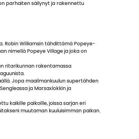
 on parhaiten säilynyt ja rakennettu
sta. Robin Williamsin tähdittämä Popeye-
aan nimellä Popeye Village ja joka on
tan ritarikunnan rakentamassa
laguunista.
n täällä. Jopa maailmankuulun supertähden
 Sengleassa ja Marsaxlokkin ja
 kaikille paikoille, joissa sarjan eri
ainitakseni muutaman kuuluisimman paikan.