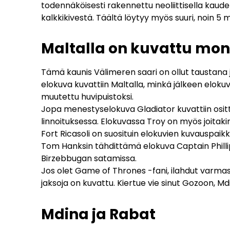
todennäköisesti rakennettu neoliittisella kaudel
kalkkikivestä. Täältä löytyy myös suuri, noin 5 
Maltalla on kuvattu monia
Tämä kaunis Välimeren saari on ollut taustana 
elokuva kuvattiin Maltalla, minkä jälkeen eloku
muutettu huvipuistoksi.
Jopa menestyselokuva Gladiator kuvattiin osit
linnoituksessa. Elokuvassa Troy on myös joitakin
Fort Ricasoli on suosituin elokuvien kuvauspai
Tom Hanksin tähdittämä elokuva Captain Phillip
Birzebbugan satamissa.
Jos olet Game of Thrones -fani, ilahdut varmasti 
jaksoja on kuvattu. Kiertue vie sinut Gozoon, 
Mdina ja Rabat