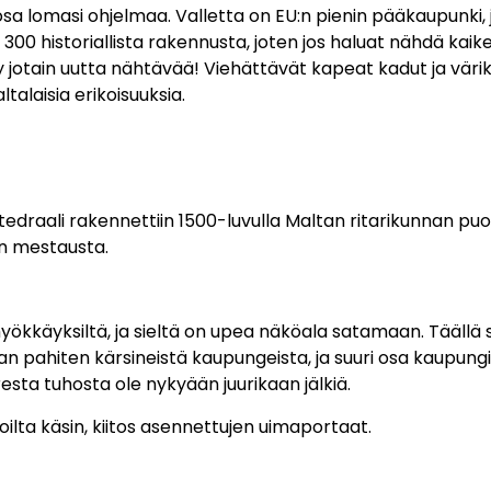
sa lomasi ohjelmaa. Valletta on EU:n pienin pääkaupunki, 
li 300 historiallista rakennusta, joten jos haluat nähdä 
otain uutta nähtävää! Viehättävät kapeat kadut ja värik
altalaisia erikoisuuksia.
edraali rakennettiin 1500-luvulla Maltan ritarikunnan puo
an mestausta.
yökkäyksiltä, ja sieltä on upea näköala satamaan. Täällä 
dan pahiten kärsineistä kaupungeista, ja suuri osa kaupungi
sta tuhosta ole nykyään juurikaan jälkiä.
oilta käsin, kiitos asennettujen uimaportaat.