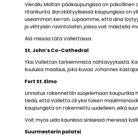
Vierailu Maltan pääkaupungissa on pakollinen o
ritarikunta. Barokkityylisessä kaupungissa on y
useamman kerran. Lupaamme, että aina löytyy j
ja viihtyisiin ravintoloihin, joissa voit maistella m
Älä missaa tätä Vallettassa:
St. John’s Co-Cathedral
Yksi Vallettan tärkeimmistä nähtävyyksistä. Kat
kuuluisa maalaus, joka kuvaa Johannes Kastaj
Fort St. Elmo
Linnoitus rakennettiin suojelemaan kaupunkia h
tiedä, että Valletta oli yksi toisen maailmanso
kaupungista on rakennettu uudelleen, eikä suure
Voit myös uida kauniissa sinisessä meressä kalli
Suurmestarin palatsi