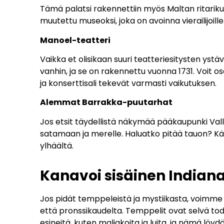
Tämä palatsi rakennettiin myös Maltan ritarikun
muutettu museoksi, joka on avoinna vierailijoille
Manoel-teatteri
Vaikka et olisikaan suuri teatteriesitysten y
vanhin, ja se on rakennettu vuonna 1731. Voit os
ja konserttisali tekevät varmasti vaikutuksen.
Alemmat Barrakka-puutarhat
Jos etsit täydellistä näkymää pääkaupunki Val
satamaan ja merelle. Haluatko pitää tauon? Käy
ylhäältä.
Kanavoi sisäinen Indiana 
Jos pidät temppeleistä ja mystiikasta, voimme k
että pronssikaudelta. Temppelit ovat selvä todis
esineitä, kuten maljakoita ja luita, ja nämä löyd