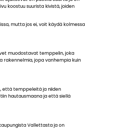
sivu koostuu suurista kivistä, joiden
issa, mutta jos ei, voit käydä kolmessa
ä kivet muodostavat temppelin, joka
mpia rakennelmia, jopa vanhempia kuin
 että temppeleitä ja niiden
ettiin hautausmaana ja että siellä
kaupungista Vallettasta ja on