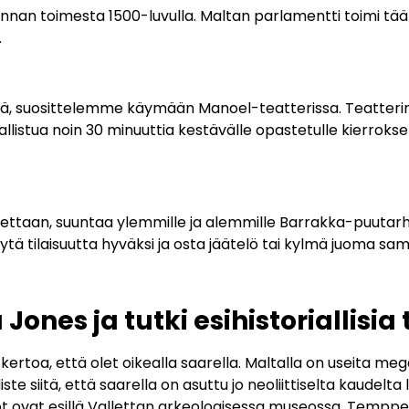
nan toimesta 1500-luvulla. Maltan parlamentti toimi tääll
.
stävä, suosittelemme käymään Manoel-teatterissa. Teatte
allistua noin 30 minuuttia kestävälle opastetulle kierroksel
lettaan, suuntaa ylemmille ja alemmille Barrakka-puutar
tä tilaisuutta hyväksi ja osta jäätelö tai kylmä juoma sa
Jones ja tutki esihistoriallisi
ertoa, että olet oikealla saarella. Maltalla on useita mega
te siitä, että saarella on asuttu jo neoliittiselta kaudelt
öt ovat esillä Vallettan arkeologisessa museossa. Temppelit 