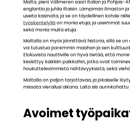
Malta, pieni Välimeren saari Italian ja Pohjois-
englantia ja juhlia iltaisin. Lämpimän ilmaston j
useita kasinoita, ja se on täydellinen kohde niil
työskentelyllä
on monia etuja, ja useimmat suur
sekä monia muita etuja.
Maltalla on myös jännittävä historia, sillä se on
voi tutustua paremmin maahan ja sen kulttuuri
Elokuvista nauttiville on hyvä tietää, että mon
keskittyy kaikkiin paikkoihin, jotka ovat toimin
houkuttelevimmista nähtävyyksistä, sekä vieh
Maltalla on paljon tarjottavaa, ja jokaiselle l
missata vierailusi aikana. Laita siis aurinkohat
Avoimet työpaikat