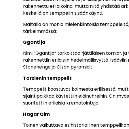
rakennettu eri aikoina, mutta niitä yhdistää arkkit
keskellä on temppelin sisäänkäynti.
Maltalla on monia mielenkiintoisia temppeleitä, 
tärkeimmässä:
Ggantija
Nimi ”Ggantija” tarkoittaa ”jättiläisen tornia”,
rakennettiin erilaisiin hedelmällisyyttä lisääv
Stonehenge ja Gizan pyramidit.
Tarxienin temppelit
Temppelit koostuvat kolmesta erillisestä, mutt
sijaintipaikkaa käytettiin eläinuhreihin. On myös
suoritettiin erilaisia krematointeja.
Hagar Qim
Toinen vaikuttava esihistoriallinen temppelikom