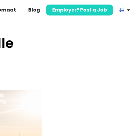
komaat
Blog
Employer? Post a Job
le