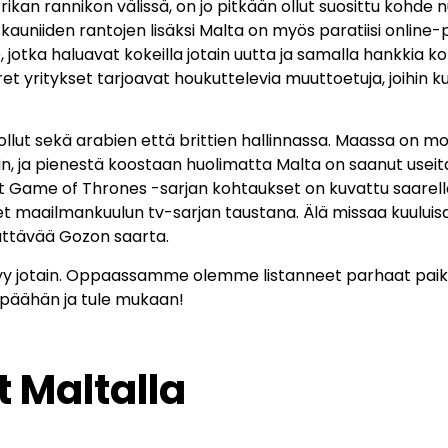
Afrikan rannikon välissä, on jo pitkään ollut suosittu kohd
a kauniiden rantojen lisäksi Malta on myös paratiisi online-p
le, jotka haluavat kokeilla jotain uutta ja samalla hankkia k
et yritykset tarjoavat houkuttelevia muuttoetuja, joihin 
 ollut sekä arabien että brittien hallinnassa. Maassa on mon
in, ja pienestä koostaan huolimatta Malta on saanut use
et Game of Thrones -sarjan kohtaukset on kuvattu saarella, 
eet maailmankuulun tv-sarjan taustana. Älä missaa kuuluisa
ättävää Gozon saarta.
öytyy jotain. Oppaassamme olemme listanneet parhaat paikat
tu päähän ja tule mukaan!
 Maltalla