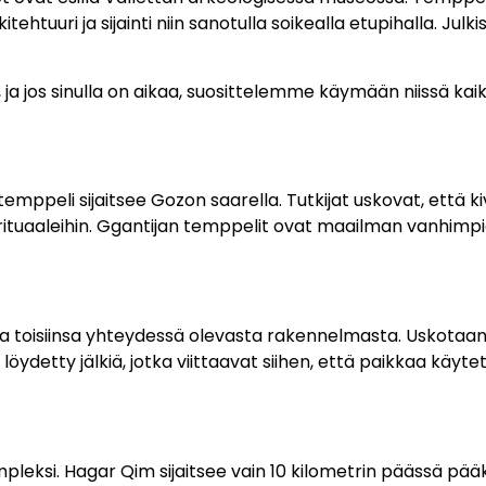
ehtuuri ja sijainti niin sanotulla soikealla etupihalla. Julki
ja jos sinulla on aikaa, suosittelemme käymään niissä kaik
 ja temppeli sijaitsee Gozon saarella. Tutkijat uskovat, ett
iin rituaaleihin. Ggantijan temppelit ovat maailman vanhi
a toisiinsa yhteydessä olevasta rakennelmasta. Uskotaan,
 löydetty jälkiä, jotka viittaavat siihen, että paikkaa käyt
pleksi. Hagar Qim sijaitsee vain 10 kilometrin päässä pää