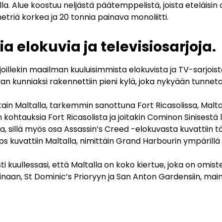
la. Alue koostuu neljästä päätemppelistä, joista eteläisin
metriä korkea ja 20 tonnia painava monoliitti.
 elokuvia ja televisiosarjoja.
joillekin maailman kuuluisimmista elokuvista ja TV-sarjoi
van kunniaksi rakennettiin pieni kylä, joka nykyään tunnet
tain Maltalla, tarkemmin sanottuna Fort Ricasolissa, Mal
 kohtauksia Fort Ricasolista ja joitakin Cominon Sinisestä 
kka, sillä myös osa Assassin’s Creed -elokuvasta kuvattii
s kuvattiin Maltalla, nimittäin Grand Harbourin ympärillä
kuullessasi, että Maltalla on koko kiertue, joka on omistettu
Mdinaan, St Dominic’s Prioryyn ja San Anton Gardensiin, m