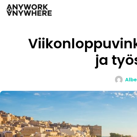
Viikonloppuvink
ja työ
Albe