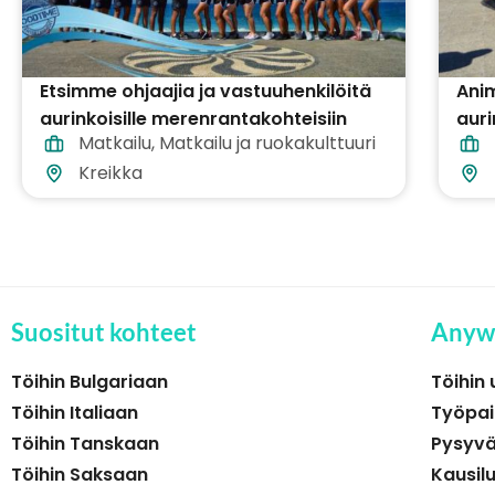
Etsimme ohjaajia ja vastuuhenkilöitä
Anim
aurinkoisille merenrantakohteisiin
auri
Matkailu
,
Matkailu ja ruokakulttuuri
ympäri Kreikkaa
ymp
Kreikka
Suositut kohteet
Anyw
Töihin Bulgariaan
Töihin 
Töihin Italiaan
Työpai
Töihin Tanskaan
Pysyvä
Töihin Saksaan
Kausil