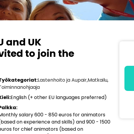
U and UK
ited to join the
!
Työkategoriat:
Lastenhoito ja Aupair
,
Matkailu
,
Toiminnanohjaaja
Kieli:
English (+ other EU languages preferred)
Palkka:
Monthly salary 600 - 850 euros for animators
(based on experience and skills) and 900 - 1500
euros for chief animators (based on