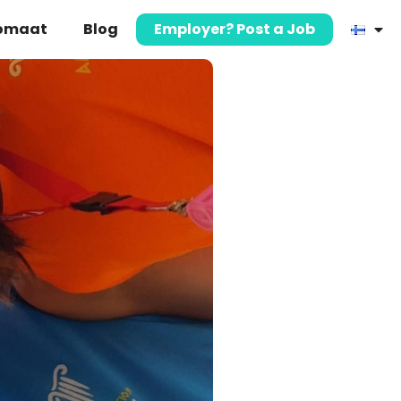
komaat
Blog
Employer? Post a Job