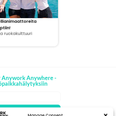
ellianimaattoreita
tiin!
ja ruokakulttuuri
y Anywork Anywhere -
öpaikkahälytyksiin
🌞 VASTAANOTA
PAIKKAILMOITUKSET
Manage Consent