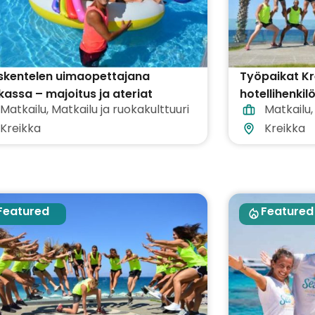
skentelen uimaopettajana
Työpaikat Kr
kassa – majoitus ja ateriat
hotellihenki
Matkailu
,
Matkailu ja ruokakulttuuri
Matkailu
ltyvät hintaan
matkailukoht
Kreikka
Kreikka
Featured
Featured