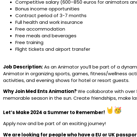
Competitive salary (600–850 euros for animators an
Bonus income opportunities
Contract period of 3-7 months
Full health and work insurance
Free accommodation
Free meals and beverages
Free training
Flight tickets and airport transfer
Job Description:
As an Animator you’ll be part of a dynam
Animator in organizing sports, games, fitness/wellness acti
activities, and evening shows for hotel or resort guests.
Why Join Med Ents Animation?
We collaborate with over 8
memorable season in the sun. Create friendships, make las
Let’s Make 2024 a Summer to Remember!
Apply now and be part of an exciting journey!
We are looking for people who have a EU or UK passpor