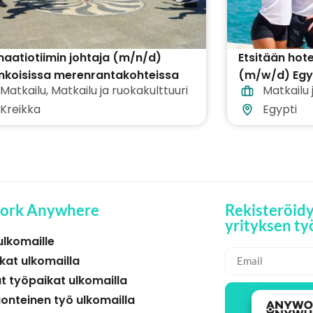
aatiotiimin johtaja (m/n/d)
Etsitään hot
nkoisissa merenrantakohteissa
(m/w/d) Egyp
Matkailu
,
Matkailu ja ruokakulttuuri
Matkailu 
äri Kreikkaa
Kreikka
Egypti
ork Anywhere
Rekisteröid
yrityksen ty
ulkomaille
kat ulkomailla
t työpaikat ulkomailla
uonteinen työ ulkomailla
TYÖ