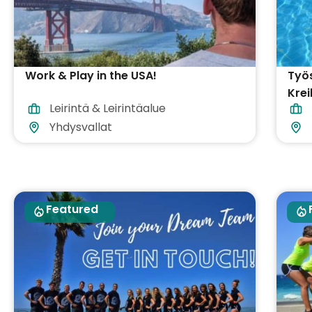
Work & Play in the USA!
Työ
Krei
Leirintä & Leirintäalue
sisä
Yhdysvallat
Featured