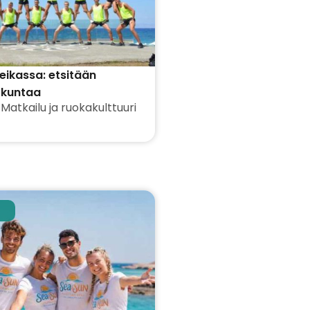
eikassa: etsitään
lökuntaa
,
Matkailu ja ruokakulttuuri
eisiin