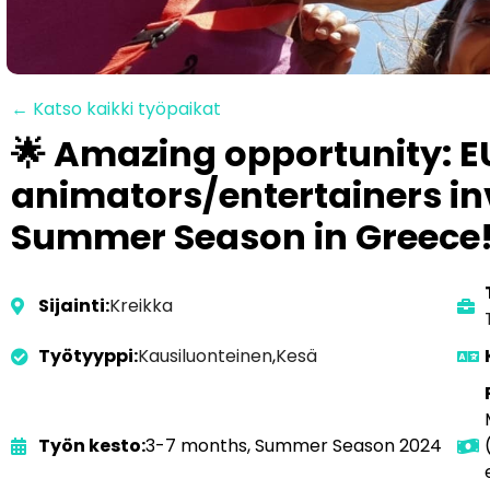
← Katso kaikki työpaikat
🌟 Amazing opportunity: E
animators/entertainers inv
Summer Season in Greece
Sijainti:
Kreikka
Työtyyppi:
Kausiluonteinen
,
Kesä
Työn kesto:
3-7 months, Summer Season 2024