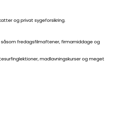
atter og privat sygeforsikring.
er såsom fredagsfilmaftener, firmamiddage og
 kitesurfinglektioner, madlavningskurser og meget