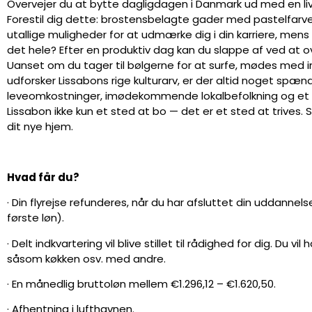
Overvejer du at bytte dagligdagen i Danmark ud med en livs
Forestil dig dette: brostensbelagte gader med pastelfarved
utallige muligheder for at udmærke dig i din karriere, men
det hele? Efter en produktiv dag kan du slappe af ved at 
Uanset om du tager til bølgerne for at surfe, mødes med i
udforsker Lissabons rige kulturarv, er der altid noget sp
leveomkostninger, imødekommende lokalbefolkning og et klim
Lissabon ikke kun et sted at bo — det er et sted at trives. Så
dit nye hjem.
Hvad får du?
· Din flyrejse refunderes, når du har afsluttet din uddan
første løn).
· Delt indkvartering vil blive stillet til rådighed for dig. Du
såsom køkken osv. med andre.
· En månedlig bruttoløn mellem €1.296,12 – €1.620,50.
· Afhentning i lufthavnen.