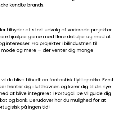
andre kendte brands.
der tilbyder et stort udvalg af varierede projekter
dere hjælper gerne med flere detaljer og med at
interesser. Fra projekter i bilindustrien til
r, mode og mere — der venter dig mange
il du blive tilbudt en fantastisk flyttepakke. Først
er henter dig i lufthavnen og kører dig til din nye
d at blive integreret i Portugal. De vil guide dig
kat og bank. Derudover har du mulighed for at
tugisisk på ingen tid!