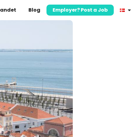
landet
Blog
Employer? Post a Job