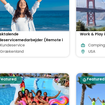
sktalende
Work & Play 
deservicemedarbejder (Remote i
Kundeservice
Camping
kenland)
Grækenland
USA
Featured
Featured