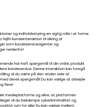
ktioner og indholdsstyring en vigtig rolle i at forme
jlfri kundeinteraktion til sikring af
linger som kundeserviceagenter og
nger nedenfor!
ensinde har haft spørgsmål til din ordre, produkt
edens kundeservice. Denne interaktion kan foregå
stilling vil du være på den anden side af
e med deres spørgsmål! Du kan vælge at arbejde
g flere!
iale medieplatforme og sikre, at platformen
lleger vil du bekæmpe cyberkriminalitet og
 positivt rum for alle! Du kan vælge mellem