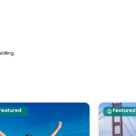
illing.
Featured
Featured