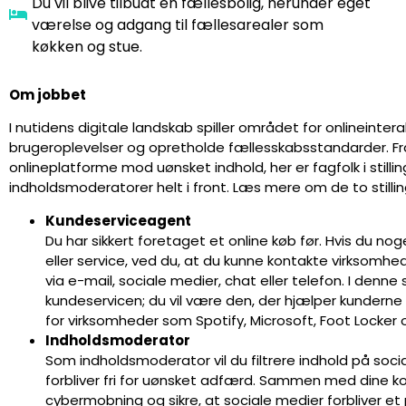
Du vil blive tilbudt en fællesbolig, herunder eget
værelse og adgang til fællesarealer som
køkken og stue.
Om jobbet
I nutidens digitale landskab spiller området for onlineintera
brugeroplevelser og opretholde fællesskabsstandarder. Fra fe
onlineplatforme mod uønsket indhold, her er fagfolk i stil
indholdsmoderatorer helt i front. Læs mere om de to stilli
Kundeserviceagent
Du har sikkert foretaget et online køb før. Hvis du nog
eller service, ved du, at du kunne kontakte virksomh
via e-mail, sociale medier, chat eller telefon. I denne 
kundeservicen; du vil være den, der hjælper kundern
for virksomheder som Spotify, Microsoft, Foot Locker o
Indholdsmoderator
Som indholdsmoderator vil du filtrere indhold på soc
forbliver fri for uønsket adfærd. Sammen med dine ko
cybermobning og sikre, at sociale medier forbliver et