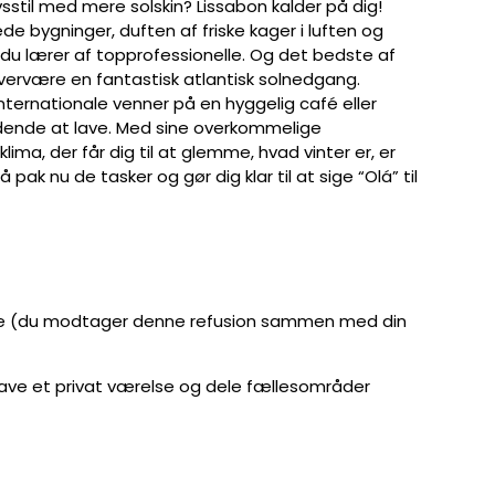
stil med mere solskin? Lissabon kalder på dig!
e bygninger, duften af friske kager i luften og
s du lærer af topprofessionelle. Og det bedste af
overvære en fantastisk atlantisk solnedgang.
nternationale venner på en hyggelig café eller
ændende at lave. Med sine overkommelige
a, der får dig til at glemme, hvad vinter er, er
 pak nu de tasker og gør dig klar til at sige “Olá” til
nelse (du modtager denne refusion sammen med din
 vil have et privat værelse og dele fællesområder