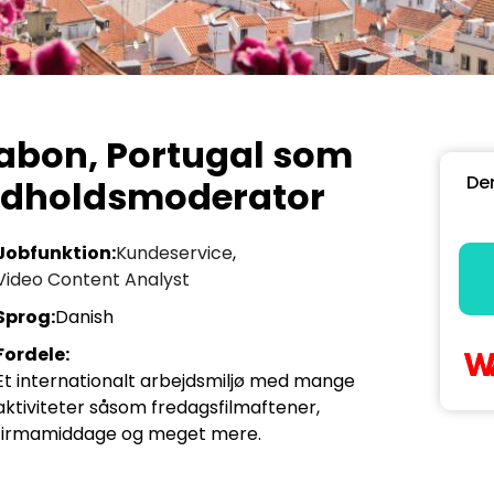
ssabon, Portugal som
Den
indholdsmoderator
Jobfunktion:
Kundeservice
,
Video Content Analyst
Sprog:
Danish
Fordele:
Et internationalt arbejdsmiljø med mange
aktiviteter såsom fredagsfilmaftener,
firmamiddage og meget mere.