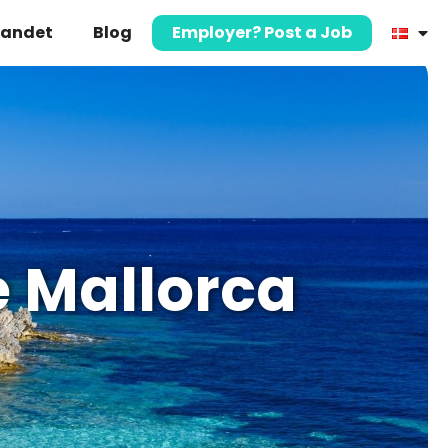
landet
Blog
Employer? Post a Job
e Mallorca