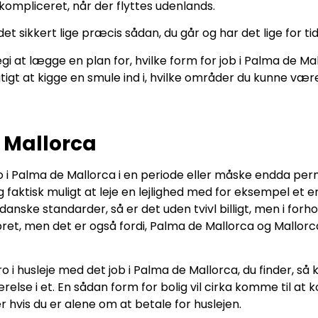
 kompliceret, når der flyttes udenlands.
et sikkert lige præcis sådan, du går og har det lige for ti
 at lægge en plan for, hvilke form for job i Palma de Mal
igtigt at kigge en smule ind i, hvilke områder du kunne vær
 Mallorca
o i Palma de Mallorca i en periode eller måske endda perm
ig faktisk muligt at leje en lejlighed med for eksempel et
ke standarder, så er det uden tvivl billigt, men i forhold
bret, men det er også fordi, Palma de Mallorca og Mallor
uro i husleje med det job i Palma de Mallorca, du finder, så
relse i et. En sådan form for bolig vil cirka komme til at
sær hvis du er alene om at betale for huslejen.