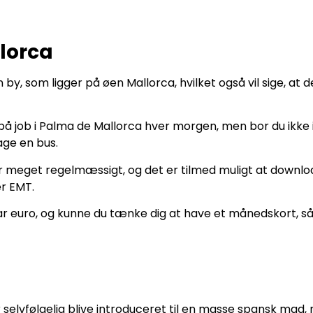
lorca
by, som ligger på øen Mallorca, hvilket også vil sige, at 
på job i Palma de Mallorca hver morgen, men bor du ikke i
tage en bus.
r meget regelmæssigt, og det er tilmed muligt at download
r EMT.
ar euro, og kunne du tænke dig at have et månedskort, s
 selvfølgelig blive introduceret til en masse spansk mad, n