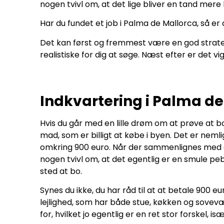
nogen tvivl om, at det lige bliver en tand mere
Har du fundet et job i Palma de Mallorca, så er d
Det kan først og fremmest være en god strategi
realistiske for dig at søge. Næst efter er det v
Indkvartering i Palma de
Hvis du går med en lille drøm om at prøve at b
mad, som er billigt at købe i byen. Det er neml
omkring 900 euro. Når der sammenlignes med dans
nogen tvivl om, at det egentlig er en smule pe
sted at bo.
Synes du ikke, du har råd til at at betale 900 e
lejlighed, som har både stue, køkken og sovevæ
for, hvilket jo egentlig er en ret stor forskel, i