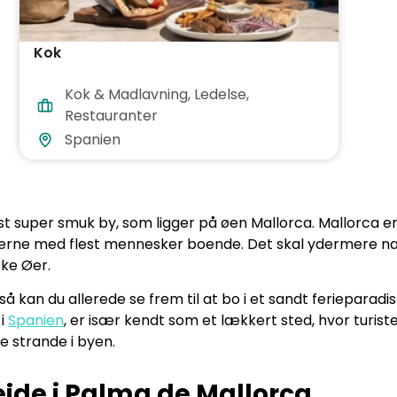
Kok
Kok & Madlavning
,
Ledelse
,
Restauranter
Spanien
st super smuk by, som ligger på øen Mallorca. Mallorca er
f øerne med flest mennesker boende. Det skal ydermere 
ske Øer.
å kan du allerede se frem til at bo i et sandt ferieparadis 
 i
Spanien
, er især kendt som et lækkert sted, hvor turiste
e strande i byen.
ejde i Palma de Mallorca