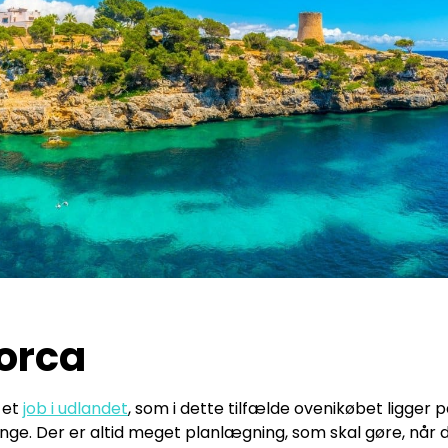
lorca
r et
job i udlandet
, som i dette tilfælde ovenikøbet ligger 
ge. Der er altid meget planlægning, som skal gøre, når d