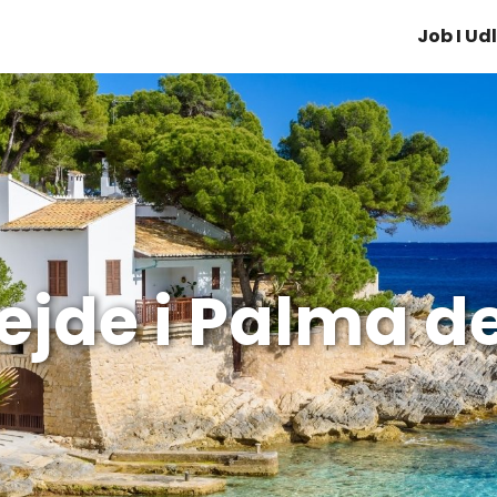
Job I Ud
ejde i Palma d