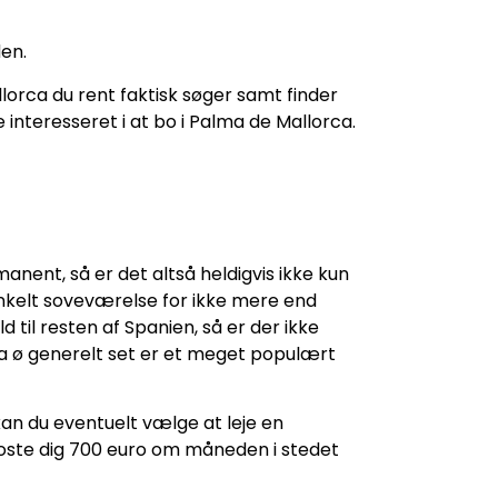
den.
lorca du rent faktisk søger samt finder
e interesseret i at bo i Palma de Mallorca.
anent, så er det altså heldigvis ikke kun
 enkelt soveværelse for ikke mere end
 til resten af Spanien, så er der ikke
ca ø generelt set er et meget populært
 kan du eventuelt vælge at leje en
 koste dig 700 euro om måneden i stedet