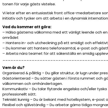
tonen för varje gästs vistelse.
Vi letar efter en entusiastisk front office-medarbetare som 
initiativ och tycker om att arbeta i en dynamisk internatione
Vad du kommer att göra:
– Hälsa gästerna välkomna med ett vänligt leende och en
området
– Hantera in- och utcheckning på ett smidigt och effektivt
– Du kommer att hantera telefonsamtal, e-post och gästf
– Arbeta nära teamet för att säkerställa en smidig upplev
_______________________________________
Vem är du?
Organiserad & pålitlig – Du gillar struktur, är lugn under pres
Gästorienterad – Du sätter gästen i första rummet och gör 
välkommen och omhändertagen.
Kommunikativ – Du talar flytande engelska och/eller tyska
professionellt sätt.
Tekniskt kunnig – Du är bekant med hotellsystem, e-post 
Flexibel och självständig – Du arbetar gärna tidiga morgnar, k