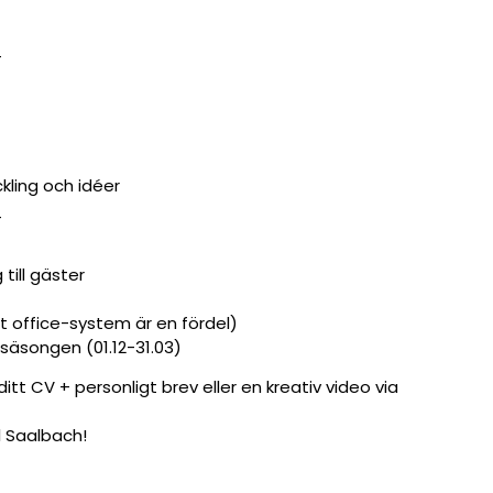
_
kling och idéer
_
 till gäster
t office-system är en fördel)
rsäsongen (01.12-31.03)
ditt CV + personligt brev eller en kreativ video via
l Saalbach!