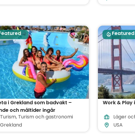
Featured
Featured
ta i Grekland som badvakt –
Work & Play 
de och måltider ingår
Turism
,
Turism och gastronomi
Läger oc
Grekland
USA