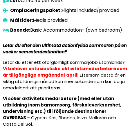
Lön:
€440.45 per week
Omplaceringspaket:
Flights included/provided
Måltider:
Meals provided
Boende:
Basic Accommodation- (own bedroom)
Letar du efter den ultimata actionfyllda sommaren på en
vacker semesterdestination?
Letar du efter ett oförglömligt sommarjobb utomlands
?
Vi behöver entusiastiska aktivitetsmedarbetare som
är tillgängliga omgående i april!
Eftersom detta är en
viktig utbildningsmånad kommer sökande som kan börja
omedelbart att prioriteras.
Vi söker aktivitetsmedarbetare (med eller utan
utbildning inom barnomsorg, förskoleverksamhet,
undervisning etc.) till följande destinationer
OVERSEAS
– Cypern, Kos, Rhodos, Ibiza, Mallorca och
Costa Del Sol.