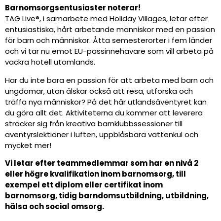
Barnomsorgsentusiaster noterar!
TAG Live®, i samarbete med Holiday Villages, letar efter
entusiastiska, hårt arbetande människor med en passion
för barn och människor. Åtta semesterorter i fem länder
och vi tar nu emot EU-passinnehavare som vill arbeta på
vackra hotell utomlands.
Har du inte bara en passion för att arbeta med barn och
ungdomar, utan älskar också att resa, utforska och
träffa nya människor? På det här utlandsäventyret kan
du göra allt det. Aktiviteterna du kommer att leverera
sträcker sig från kreativa barnklubbssessioner till
äventyrslektioner i luften, uppblåsbara vattenkul och
mycket mer!
Vi letar efter teammedlemmar som har en nivå 2
eller högre kvalifikation inom barnomsorg, till
exempel ett diplom eller certifikat inom
barnomsorg, tidig barndomsutbildning, utbildning,
hälsa och social omsorg.