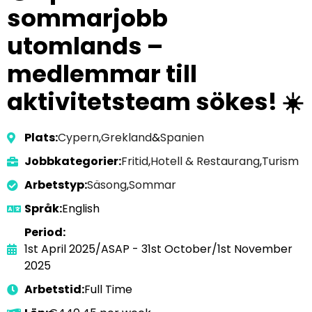
sommarjobb
utomlands –
medlemmar till
aktivitetsteam sökes! ☀️
Plats:
Cypern
,
Grekland
&
Spanien
Jobbkategorier:
Fritid
,
Hotell & Restaurang
,
Turism
Arbetstyp:
Säsong
,
Sommar
Språk:
English
Period:
1st April 2025/ASAP - 31st October/1st November
2025
Arbetstid:
Full Time