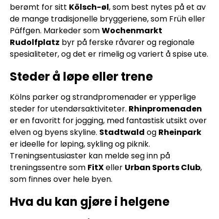
berømt for sitt
Kölsch-øl
, som best nytes på et av
de mange tradisjonelle bryggeriene, som Früh eller
Päffgen. Markeder som
Wochenmarkt
Rudolfplatz
byr på ferske råvarer og regionale
spesialiteter, og det er rimelig og variert å spise ute.
Steder å løpe eller trene
Kölns parker og strandpromenader er ypperlige
steder for utendørsaktiviteter.
Rhinpromenaden
er en favoritt for jogging, med fantastisk utsikt over
elven og byens skyline.
Stadtwald
og
Rheinpark
er ideelle for løping, sykling og piknik.
Treningsentusiaster kan melde seg inn på
treningssentre som
FitX
eller
Urban Sports Club
,
som finnes over hele byen.
Hva du kan gjøre i helgene