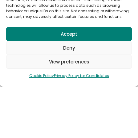
Om Oss
technologies will allow us to process data such as browsing
behavior or unique IDs on this site. Not consenting or withdrawing
Publiser en stilling
consent, may adversely affect certain features and functions.
Snakk med salg
Accept
Abonner på jobbvarsler fra Anywork
Anywhere
Deny
View preferences
Cookie Policy
Privacy Policy for Candidates
🌞 MOTTA JOBBVARSLER