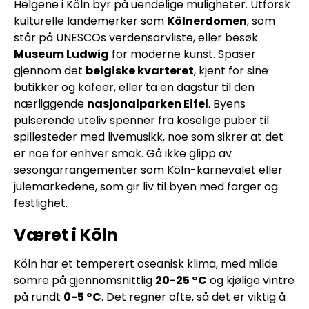
Helgene i Köln byr på uendelige muligheter. Utforsk
kulturelle landemerker som
Kölnerdomen
, som
står på UNESCOs verdensarvliste, eller besøk
Museum Ludwig
for moderne kunst. Spaser
gjennom det
belgiske kvarteret
, kjent for sine
butikker og kafeer, eller ta en dagstur til den
nærliggende
nasjonalparken Eifel
. Byens
pulserende uteliv spenner fra koselige puber til
spillesteder med livemusikk, noe som sikrer at det
er noe for enhver smak. Gå ikke glipp av
sesongarrangementer som Köln-karnevalet eller
julemarkedene, som gir liv til byen med farger og
festlighet.
Været i Köln
Köln har et temperert oseanisk klima, med milde
somre på gjennomsnittlig
20-25 °C
og kjølige vintre
på rundt
0-5 °C
. Det regner ofte, så det er viktig å