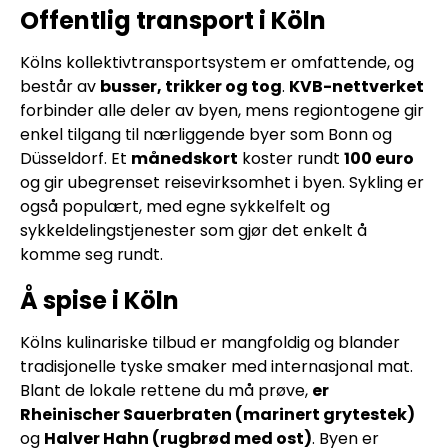
Offentlig transport i Köln
Kölns kollektivtransportsystem er omfattende, og
består av
busser, trikker og tog
.
KVB-nettverket
forbinder alle deler av byen, mens regiontogene gir
enkel tilgang til nærliggende byer som Bonn og
Düsseldorf. Et
månedskort
koster rundt
100 euro
og gir ubegrenset reisevirksomhet i byen. Sykling er
også populært, med egne sykkelfelt og
sykkeldelingstjenester som gjør det enkelt å
komme seg rundt.
Å spise i Köln
Kölns kulinariske tilbud er mangfoldig og blander
tradisjonelle tyske smaker med internasjonal mat.
Blant de lokale rettene du må prøve,
er
Rheinischer Sauerbraten (marinert grytestek)
og
Halver Hahn (rugbrød med ost)
. Byen er