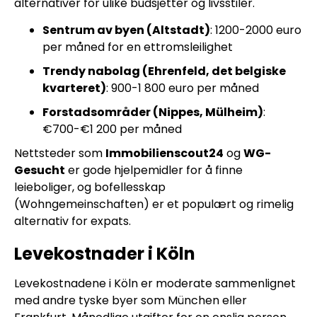
alternativer for ulike budsjetter og livsstiler.
Sentrum av byen (Altstadt)
: 1200-2000 euro
per måned for en ettromsleilighet
Trendy nabolag (Ehrenfeld, det belgiske
kvarteret)
: 900-1 800 euro per måned
Forstadsområder (Nippes, Mülheim)
:
€700-€1 200 per måned
Nettsteder som
Immobilienscout24
og
WG-
Gesucht
er gode hjelpemidler for å finne
leieboliger, og bofellesskap
(Wohngemeinschaften) er et populært og rimelig
alternativ for expats.
Levekostnader i Köln
Levekostnadene i Köln er moderate sammenlignet
med andre tyske byer som München eller