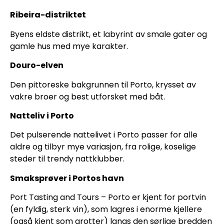
Ribeira-distriktet
Byens eldste distrikt, et labyrint av smale gater og
gamle hus med mye karakter.
Douro-elven
Den pittoreske bakgrunnen til Porto, krysset av
vakre broer og best utforsket med båt.
Natteliv i Porto
Det pulserende nattelivet i Porto passer for alle
aldre og tilbyr mye variasjon, fra rolige, koselige
steder til trendy nattklubber.
Smaksprøver i Portos havn
Port Tasting and Tours – Porto er kjent for portvin
(en fyldig, sterk vin), som lagres i enorme kjellere
(også kjent som grotter) langs den sørlige bredden