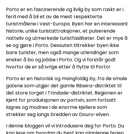
Porto er en fascinerende og livlig by som raskt er i
ferd med å bli et av de mest respekterte
turistmålene i Vest-Europa. Byen har en interessant
historie, unike turistattraksjoner, et pulserende
natteliv og utmerkede turistfasiliteter. Det er mye å
se og gjøre i Porto. Dessuten tiltrekker byen ikke
bare turister, men også mange utlendinger som
ønsker å bo og jobbe i Porto. Og vi forstår godt
hvorfor de er så ivrige etter å flytte til Porto!
Porto er en historisk og mangfoldig by, fra de smale
gatene som utgjør det gamle Ribeira-distriktet til
det store torget i Trindade-distriktet. Regionen er
kjent for produksjonen av portvin, som fortsatt
lagres og modnes i de enorme kjellere som
strekker seg langs bredden av Douro-elven.
I denne bloggen vil vi introdusere deg for Porto. Du
kan lese om hvordan du best kan planlegge ferien