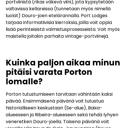
portviinistä (rikas väkevä viini), jota kypsytetään
valtavissa kellareissa (tunnetaan myös nimellä
luolat) Douro-joen etelärannalla. Port Lodges
tarjoaa informatiivisia kierroksia, joilla voit oppia
lisää perinteisistä valmistusprosesseista. Voit myös
maistella joitakin parhaita vintage-portviinejä.
Kuinka paljon aikaa minun
pitäisi varata Porton
lomalle?
Porton tutustumiseen tarvitaan vähintään kaksi
päivää. Ensimmäisenä päivänä voit tutustua
historialliseen keskustaan (Se-alue), Baixa-
alueeseen ja Ribeira-alueeseen sekä tehdä lyhyen
veneretken Douro-joella. Toisena päivänä voit