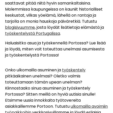
saattavat pitää niitä hyvin samankaltaisina.
Molemmissa kaupungeissa on kauniit historialliset
keskustat, vilkas yöelämä, lähellä on rantoja ja
tarjolla on monia hauskoja päiväretkiä. Tutustu
blogisivuumme
, josta löydät lisätietoja elämästä ja
työskentelystä Portugalissa
.
Haluaisitko asua ja työskennellä Portossa? Lue lisää
ja löydä, miten voit toteuttaa unelmasi asumisesta
ja työskentelystä Portossa!
Onko ulkomailla asuminen ja
työskentely
pitkäaikainen unelmasi? Oletko valmis
toteuttamaan tämän upean unelman?
Kiinnostaako sinua asuminen ja työskentely
Portossa? Sitten meillä on hyviä uutisia sinulle!
Etsimme uusia innokkaita työtovereita
asiakkaillemme Portoon. Tutustu
ulkomailla avoimiin
työpaikkoihin
verkkosivuillamme ja löydä erilaisia