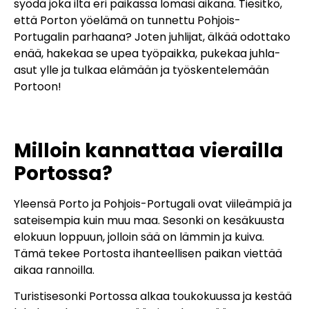
syödä joka ilta eri paikassa lomasi aikana. Tiesitkö,
että Porton yöelämä on tunnettu Pohjois-
Portugalin parhaana? Joten juhlijat, älkää odottako
enää, hakekaa se upea työpaikka, pukekaa juhla-
asut ylle ja tulkaa elämään ja työskentelemään
Portoon!
Milloin kannattaa vierailla
Portossa?
Yleensä Porto ja Pohjois-Portugali ovat viileämpiä ja
sateisempia kuin muu maa. Sesonki on kesäkuusta
elokuun loppuun, jolloin sää on lämmin ja kuiva.
Tämä tekee Portosta ihanteellisen paikan viettää
aikaa rannoilla.
Turistisesonki Portossa alkaa toukokuussa ja kestää