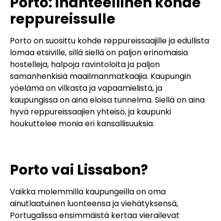
Porto: ihanteellinen kohde
reppureissulle
Porto on suosittu kohde reppureissaajille ja edullista
lomaa etsiville, sillä siellä on paljon erinomaisia
hostelleja, halpoja ravintoloita ja paljon
samanhenkisiä maailmanmatkaajia. Kaupungin
yöelämä on vilkasta ja vapaamielistä, ja
kaupungissa on aina eloisa tunnelma. Siellä on aina
hyvä reppureissaajien yhteisö, ja kaupunki
houkuttelee monia eri kansallisuuksia.
Porto vai Lissabon?
Vaikka molemmilla kaupungeilla on oma
ainutlaatuinen luonteensa ja viehätyksensä,
Portugalissa ensimmäistä kertaa vierailevat