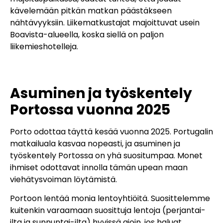
kävelemään pitkän matkan päästäkseen
nähtävyyksiin. Liikematkustajat majoittuvat usein
Boavista-alueella, koska siellä on paljon
liikemieshotelleja.
Asuminen ja työskentely
Portossa vuonna 2025
Porto odottaa täyttä kesää vuonna 2025. Portugalin
matkailuala kasvaa nopeasti, ja asuminen ja
työskentely Portossa on yhä suositumpaa. Monet
ihmiset odottavat innolla tämän upean maan
viehätysvoiman löytämistä.
Portoon lentää monia lentoyhtiöitä. Suosittelemme
kuitenkin varaamaan suosittuja lentoja (perjantai-
ilta ja sunnuntai-ilta) hyvissä ajoin, jos haluat