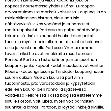
Porto on kiehtova ja vilkas kaupunki, joka on
nopeasti nousemassa yhdeksi Länsi-Euroopan
arvostetuimmista matkailukohteista. Kaupungilla on
mielenkiintoinen historia, ainutlaatuisia
nähtävyyksiä, vilkas yöelämä ja erinomaiset
matkailupalvelut. Portossa on paljon nähtävää ja
tekemistä. Lisäksi kaupunki houkuttelee paitsi
turisteja myös monia ulkomaalaisia, jotka haluavat
asua ja työskennellä Portossa. Ymmärrämme
täysin, miksi he ovat innokkaita muuttamaan
Portoon! Porto on historiallinen ja monipuolinen
kaupunki, jonka kapeat kadut muodostavat vanhan
Ribeira-kaupunginosan ja Trindade-kaupunginosan
suuren aukion. Alue on kuuluisa portviinin
tuotannosta, jota varastoidaan ja kypsytetään
edelleen Douro-joen rannoilla sijaitsevissa
valtavissa kellareissa. Tässä blogissa esittelemme
sinulle Porton. Voit lukea, miten voit parhaiten
suunnitella lomasi Portoon, ja löytää linkkejä sivuille,