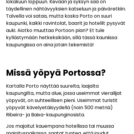
lokakuun loppuun. Kevään ja syksyn sää on
täydellinen nähtävyyksien katseluun ja päiväretkiin.
Talvella voi sataa, mutta koska Porto on suuri
kaupunki, kaikki ravintolat, baarit ja hotellit pysyvät
auki. Aiotko muuttaa Portoon pian? Et tule
kyllästymään hetkeksikään, sillä tässä kauniissa
kaupungissa on aina jotain tekemistä!
Missä yöpyä Portossa?
Kartalla Porto näyttää suurelta, laajalta
kaupungilta, mutta alue, jossa useimmat vierailijat
yöpyvät, on suhteellisen pieni. Useimmat turistit
yöpyvät kävelyetäisyydellä (noin 500 metriä)
Ribeira- ja Baixa-kaupunginosista.
Jos majoitut kauempana hotellissa tai muussa
majoituspaikassa, saatat tuntea, että joudut