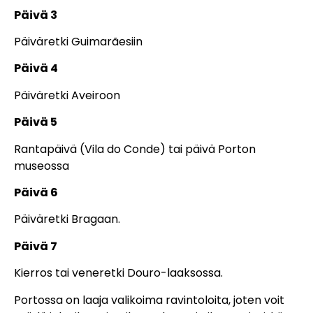
Päivä 3
Päiväretki Guimarãesiin
Päivä 4
Päiväretki Aveiroon
Päivä 5
Rantapäivä (Vila do Conde) tai päivä Porton
museossa
Päivä 6
Päiväretki Bragaan.
Päivä 7
Kierros tai veneretki Douro-laaksossa.
Portossa on laaja valikoima ravintoloita, joten voit