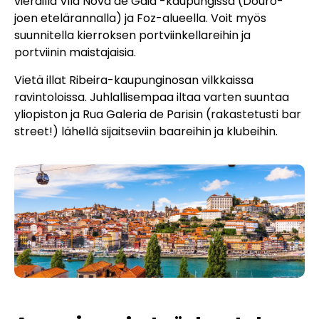
vierailla Vila Nova de Gaia -kaupungissa (Douro-
joen etelärannalla) ja Foz-alueella. Voit myös
suunnitella kierroksen portviinkellareihin ja
portviinin maistajaisia.
Vietä illat Ribeira-kaupunginosan vilkkaissa
ravintoloissa. Juhlallisempaa iltaa varten suuntaa
yliopiston ja Rua Galeria de Parisin (rakastetusti bar
street!) lähellä sijaitseviin baareihin ja klubeihin.