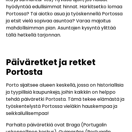
hyödyntää edullisimmat hinnat. Harkitsetko lomaa
Portossa? Tai aiotko asua ja työskennellä Portossa
ja etsit vielä sopivaa asuntoa? Varaa majoitus
mahdollisimman pian. Asuntojen kysyntä ylittää
tällä hetkellä tarjonnan.
Päiväretket ja retket
Portosta
Porto sijaitsee alueen keskellä, jossa on historiallisia
ja tyypillisiä kaupunkeja, joihin kaikkiin on helppo
tehdä päiväretki Portosta. Tämä tekee elämästä ja
työskentelystä Portossa vieläkin hauskempaa ja
seikkailullisempaa!
Parhaita päiväretkiä ovat Braga (Portugalin
uskonnollinen keskus), Guimarães (Portugalin