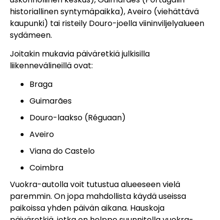
historiallinen syntymäpaikka), Aveiro (viehättävä
kaupunki) tai risteily Douro-joella viininviljelyalueen
sydämeen.
Joitakin mukavia päiväretkiä julkisilla
liikennevälineillä ovat:
Braga
Guimarães
Douro-laakso (Réguaan)
Aveiro
Viana do Castelo
Coimbra
Vuokra-autolla voit tutustua alueeseen vielä
paremmin. On jopa mahdollista käydä useissa
paikoissa yhden päivän aikana. Hauskoja
päiväretkiä, jotka on helppo suunnitella vuokra-