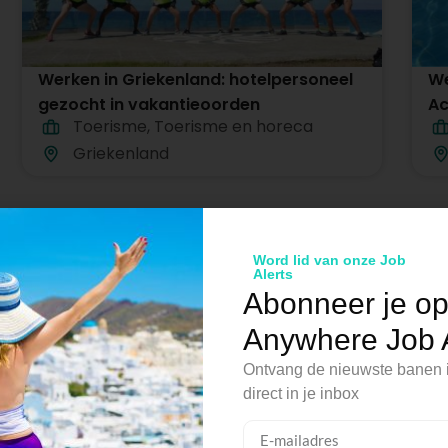
Werken in Griekenland: hotelpersoneel
We
gezocht in vakantieoorden
Ac
Toerisme
,
Toerisme en horeca
in
Griekenland
in het buitenland
Word lid van onze Job
Alerts
Abonneer je o
Anywhere Job A
Ontvang de nieuwste banen i
dere taal te moeten duiken. Met voldoende voorbereidingst
direct in je inbox
oadt, er is voor iedereen een manier om de taal eigen te
l kunt spreken. Hoe dan ook, in de meeste landen kun je 