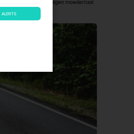
 het zo dat je juist in je eigen moedertaal
takel!
 ALERTS