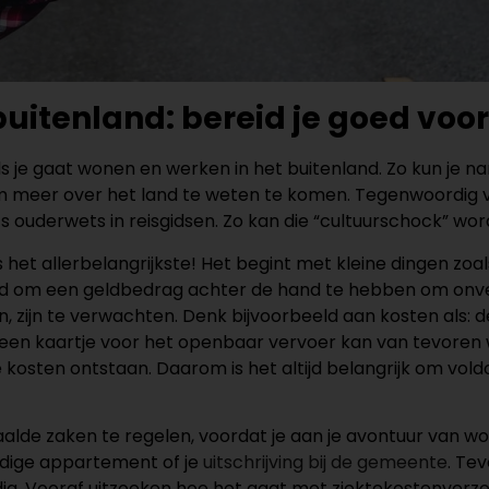
uitenland: bereid je goed voor
ls je gaat wonen en werken in het buitenland. Zo kun je na
m meer over het land te weten te komen. Tegenwoordig vi
fs ouderwets in reisgidsen. Zo kan die “cultuurschock” w
 het allerbelangrijkste! Het begint met kleine dingen zo
 goed om een geldbedrag achter de hand te hebben om on
 zijn te verwachten. Denk bijvoorbeeld aan kosten als: de
en kaartje voor het openbaar vervoer kan van tevoren w
osten ontstaan. Daarom is het altijd belangrijk om voldoe
alde zaken te regelen, voordat je aan je avontuur van wo
idige appartement of je
uitschrijving bij de gemeente
. Te
dig. Vooraf uitzoeken hoe het gaat met ziektekostenverze