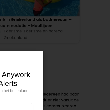
rk in Griekenland als badmeester –
commodatie – Maaltijden
Toerisme
,
Toerisme en horeca
begrepen
Griekenland
p Anywork
lerts
n het buitenland
ijd is het echter voor iedereen haalbaar.
 maken. Daarnaast wordt er niet vanuit de
probleemloos in het Engels communiceren.