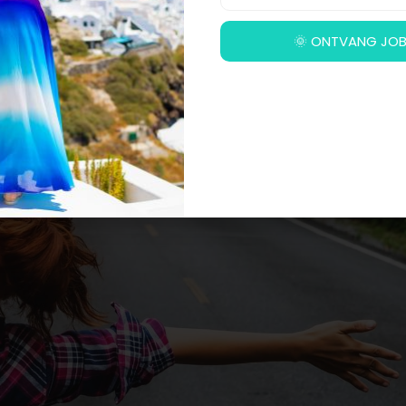
ls dit niet vereist is bij de baan in het buitenland. Vaak is
n werken in het buitenland, is de taal dus vaak geen obs
🌞 ONTVANG JOB