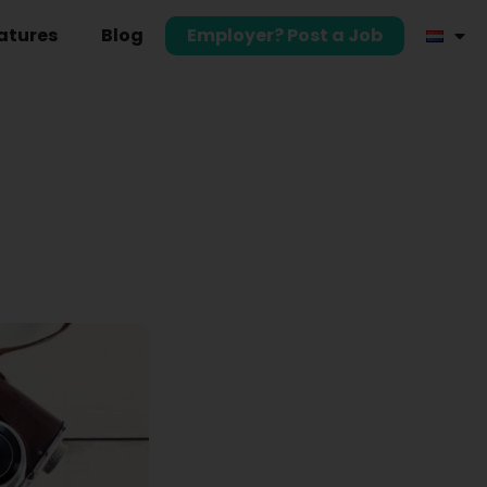
atures
Blog
Employer? Post a Job