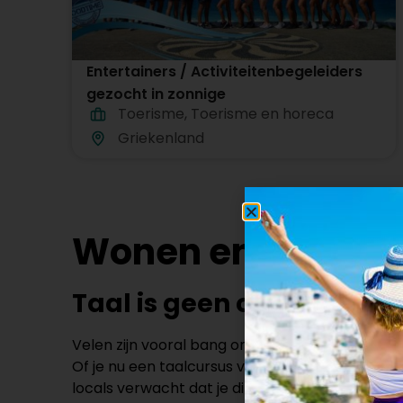
Entertainers / Activiteitenbegeleiders
gezocht in zonnige
Toerisme
,
Toerisme en horeca
vakantiebestemmingen in heel
Griekenland
Griekenland
Wonen en werken 
Taal is geen obstakel
Velen zijn vooral bang om plotseling in een an
Of je nu een taalcursus volgt of een app downl
locals verwacht dat je direct vloeiend de taa