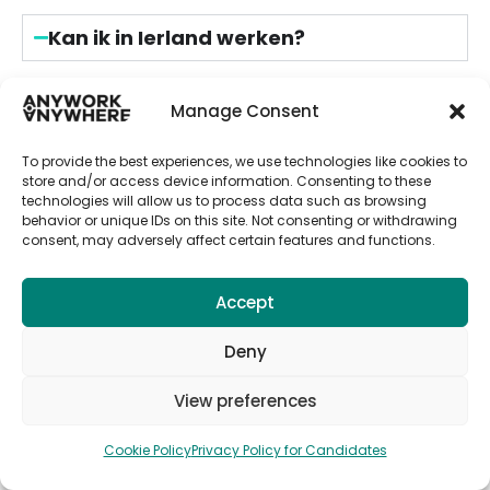
Kan ik in Ierland werken?
Als EU burger kan je in Griekenland
werken
zonder dat je een werkvergunning of
Manage Consent
visum nodig hebt
. Je hebt wel een geldig
legitimatiebewijs nodig.
To provide the best experiences, we use technologies like cookies to
store and/or access device information. Consenting to these
technologies will allow us to process data such as browsing
behavior or unique IDs on this site. Not consenting or withdrawing
consent, may adversely affect certain features and functions.
Is het duur om in Ierland te wonen?
Accept
Wat is de munteenheid in Ierland?
Deny
Hoeveel betaal je voor een
View preferences
appartement in Ierland?
Cookie Policy
Privacy Policy for Candidates