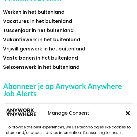
Werken in het buitenland
Vacatures in het buitenland
Tussenjaar in het buitenland
Vakantiewerk in het buitenland
Vrijwilligerswerk in het buitenland
Vaste banen in het buitenland
Seizoenswerk in het buitenland
Abonneer je op Anywork Anywhere
Job Alerts
Manage Consent
🌞 ONTVANG JOB ALERTS
To provide the best experiences, we use technologies like cookies to
store and/or access device information. Consenting to these