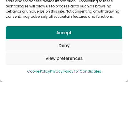
store and/or access device information. Consenting to these
technologies will allow us to process data such as browsing
Contactez-nous
behavior or unique IDs on this site. Not consenting or withdrawing
Employers
consent, may adversely affect certain features and functions.
Accept
Abonne-toi aux alertes emploi
d'Anywork Anywhere
Deny
View preferences
Cookie Policy
Privacy Policy for Candidates
🌞 REÇOIS DES ALERTES EMPLOI