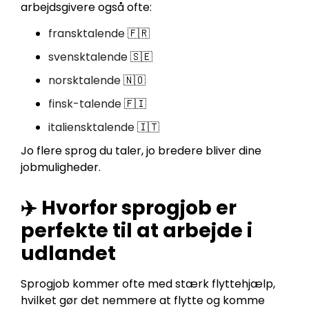
arbejdsgivere også ofte:
fransktalende
🇫🇷
svensktalende
🇸🇪
norsktalende
🇳🇴
finsk-talende
🇫🇮
italiensktalende
🇮🇹
Jo flere sprog du taler, jo bredere bliver dine
jobmuligheder.
✈️ Hvorfor sprogjob er
perfekte til at arbejde i
udlandet
Sprogjob kommer ofte med stærk flyttehjælp,
hvilket gør det nemmere at flytte og komme