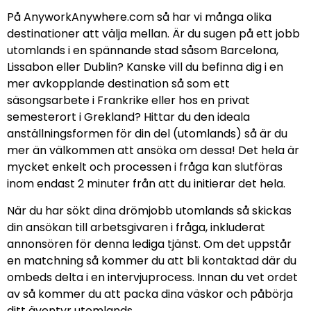
På AnyworkAnywhere.com så har vi många olika
destinationer att välja mellan. Är du sugen på ett jobb
utomlands i en spännande stad såsom Barcelona,
Lissabon eller Dublin? Kanske vill du befinna dig i en
mer avkopplande destination så som ett
säsongsarbete i Frankrike eller hos en privat
semesterort i Grekland? Hittar du den ideala
anställningsformen för din del (utomlands) så är du
mer än välkommen att ansöka om dessa! Det hela är
mycket enkelt och processen i fråga kan slutföras
inom endast 2 minuter från att du initierar det hela.
När du har sökt dina drömjobb utomlands så skickas
din ansökan till arbetsgivaren i fråga, inkluderat
annonsören för denna lediga tjänst. Om det uppstår
en matchning så kommer du att bli kontaktad där du
ombeds delta i en intervjuprocess. Innan du vet ordet
av så kommer du att packa dina väskor och påbörja
ditt äventyr utomlands.