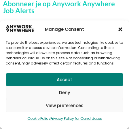
Abonneer je op Anywork Anywhere
Job Alerts
Manage Consent
🌞 ONTVANG JOB ALERTS
To provide the best experiences, we use technologies like cookies to
store and/or access device information. Consenting to these
technologies will allow us to process data such as browsing
behavior or unique IDs on this site. Not consenting or withdrawing
consent, may adversely affect certain features and functions.
Accept
Deny
View preferences
© 2026 Anywork Anywhere |
Terms and Privacy
|
Cookie Policy
Privacy Policy for Candidates
Cookie Policy