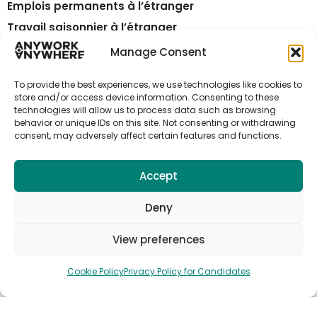
Emplois permanents à l’étranger
Travail saisonnier à l’étranger
Les pays
Manage Consent
Relocation
To provide the best experiences, we use technologies like cookies to
Publier une offre
store and/or access device information. Consenting to these
technologies will allow us to process data such as browsing
Contactez-nous
behavior or unique IDs on this site. Not consenting or withdrawing
Employers
consent, may adversely affect certain features and functions.
Accept
Abonne-toi aux alertes emploi
d'Anywork Anywhere
Deny
View preferences
Cookie Policy
Privacy Policy for Candidates
🌞 REÇOIS DES ALERTES EMPLOI