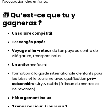
l’occupation des enfants.
🎁 Qu’est-ce que tu y
gagneras ?
Un salaire compétitif
.
Des
congés payés
.
Voyage
aller-retour
de ton pays au centre de
villégiature, transport inclus.
Un uniforme
fourni.
Formation à la garde internationale d’enfants pour
les loisirs et le tourisme avec qualification
pré-
saisonnière
City & Guilds (à l’issue du contrat et
de l’examen).
Hébergement inclus
.
3 repas par jour, 7 jours sur 7
.