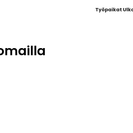
Työpaikat Ul
omailla