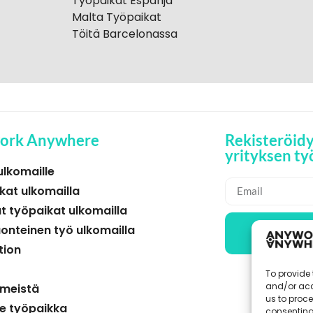
Työpaikat Espanja
Malta Työpaikat
Töitä Barcelonassa
ork Anywhere
Rekisteröid
yrityksen ty
ulkomaille
kat ulkomailla
t työpaikat ulkomailla
uonteinen työ ulkomailla
TYÖ
tion
To provide 
and/or acc
 meistä
us to proce
se työpaikka
consenting