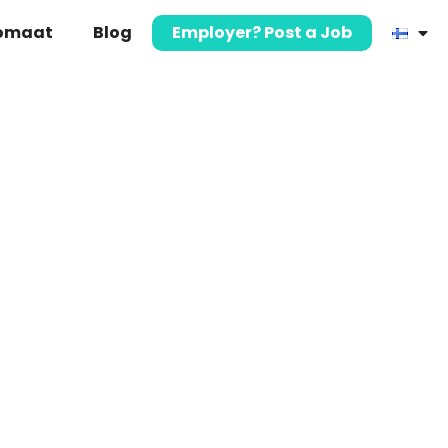
komaat
Blog
Employer? Post a Job