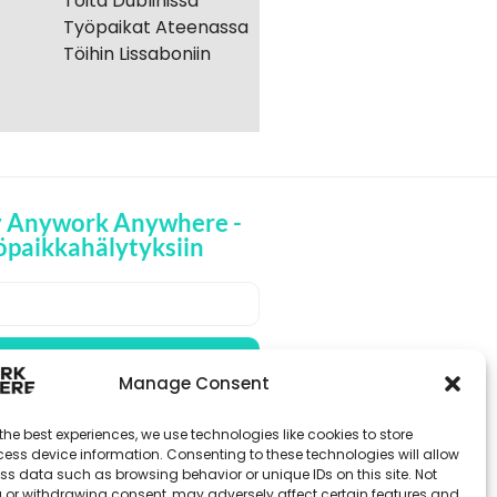
Töitä Dublinissa
Työpaikat Ateenassa
Töihin Lissaboniin
y Anywork Anywhere -
öpaikkahälytyksiin
🌞 VASTAANOTA
PAIKKAILMOITUKSET
Manage Consent
the best experiences, we use technologies like cookies to store
ess device information. Consenting to these technologies will allow
ss data such as browsing behavior or unique IDs on this site. Not
 or withdrawing consent, may adversely affect certain features and