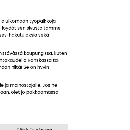
sia ulkomaan työpaikkoja,
in, löydät sen sivustoltamme.
sesi hakutuloksia sekä
nnittävässä kaupungissa, kuten
ihtokaudella Ranskassa tai
aan niitä! Se on hyvin
 ja mainostajalle. Jos he
kaan, olet jo pakkaamassa