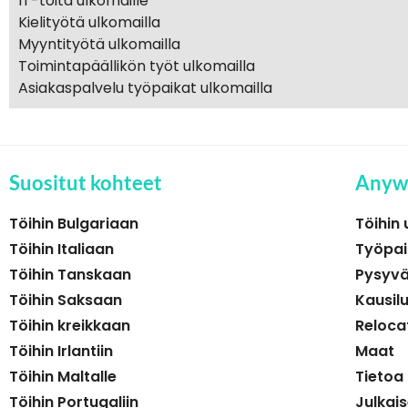
IT-töitä ulkomaille
Kielityötä ulkomailla
Myyntityötä ulkomailla
Toimintapäällikön työt ulkomailla
Asiakaspalvelu työpaikat ulkomailla
Suositut kohteet
Anyw
Töihin Bulgariaan
Töihin 
Töihin Italiaan
Työpai
Töihin Tanskaan
Pysyvä
Töihin Saksaan
Kausil
Töihin kreikkaan
Reloca
Töihin Irlantiin
Maat
Töihin Maltalle
Tietoa
Töihin Portugaliin
Julkai