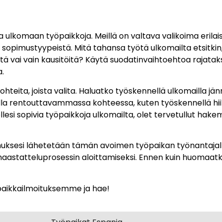
ulkomaan työpaikkoja. Meillä on valtava valikoima erilai
tä ja sopimustyypeistä. Mitä tahansa työtä ulkomailta etsitk
tä vai vain kausitöitä? Käytä suodatinvaihtoehtoa rajatak
.
teita, joista valita. Haluatko työskennellä ulkomailla jä
 olla rentouttavammassa kohteessa, kuten työskennellä hi
lesi sopivia työpaikkoja ulkomailta, olet tervetullut hakem
uksesi lähetetään tämän avoimen työpaikan työnantajalle
haastatteluprosessin aloittamiseksi. Ennen kuin huomaat
öpaikkailmoituksemme ja hae!