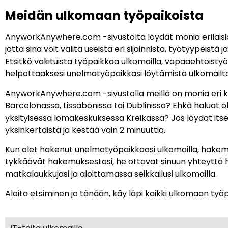
Meidän ulkomaan työpaikoista
AnyworkAnywhere.com -sivustolta löydät monia erilaisia 
jotta sinä voit valita useista eri sijainnista, työtyypeis
Etsitkö vakituista työpaikkaa ulkomailla, vapaaehtoistyö
helpottaaksesi unelmatyöpaikkasi löytämistä ulkomailta
AnyworkAnywhere.com -sivustolla meillä on monia eri koh
Barcelonassa, Lissabonissa tai Dublinissa? Ehkä haluat
yksityisessä lomakeskuksessa Kreikassa? Jos löydät itsel
yksinkertaista ja kestää vain 2 minuuttia.
Kun olet hakenut unelmatyöpaikkaasi ulkomailla, hakem
tykkäävät hakemuksestasi, he ottavat sinuun yhteyttä 
matkalaukkujasi ja aloittamassa seikkailusi ulkomailla.
Aloita etsiminen jo tänään, käy läpi kaikki ulkomaan ty