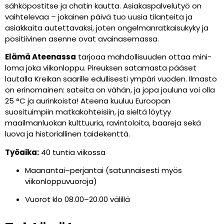
sähköpostitse ja chatin kautta. Asiakaspalvelutyö on
vaihtelevaa – jokainen päivä tuo uusia tilanteita ja
asiakkaita autettavaksi, joten ongelmanratkaisukyky ja
positiivinen asenne ovat avainasemassa.
Elämä Ateenassa
tarjoaa mahdollisuuden ottaa mini-
loma joka viikonloppu. Pireuksen satamasta pääset
lautalla Kreikan saarille edullisesti ympäri vuoden. Ilmasto
on erinomainen: sateita on vähän, ja jopa jouluna voi olla
25 °C ja aurinkoista! Ateena kuuluu Euroopan
suosituimpiin matkakohteisiin, ja sieltä löytyy
maailmanluokan kulttuuria, ravintoloita, baareja sekä
luova ja historiallinen taidekenttä.
Työaika:
40 tuntia viikossa
Maanantai–perjantai (satunnaisesti myös
viikonloppuvuoroja)
Vuorot klo 08.00–20.00 välillä