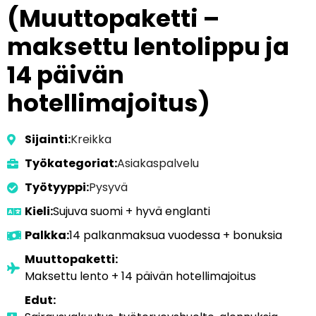
(Muuttopaketti –
maksettu lentolippu ja
14 päivän
hotellimajoitus)
Sijainti:
Kreikka
Työkategoriat:
Asiakaspalvelu
Työtyyppi:
Pysyvä
Kieli:
Sujuva suomi + hyvä englanti
Palkka:
14 palkanmaksua vuodessa + bonuksia
Muuttopaketti:
Maksettu lento + 14 päivän hotellimajoitus
Edut: