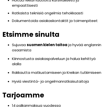
Hoitaa reklamaatioita kärsivällisesti ja
empaattisesti
Ratkaista teknisiä ongelmia tehokkaasti
Dokumentoida asiakaskontaktit ja toimenpiteet
Etsimme sinulta
Sujuvaa
suomen kielen taitoa
ja hyvää englannin
osaamista
Kiinnostusta asiakaspalveluun ja halua kehittyä
alalla
Rakkautta matkustamiseen ja Kreikan tutkimiseen
Hyviä viestintä- ja ongelmanratkaisutaitoja
Tarjoamme
14 palkanmaksua vuodessa