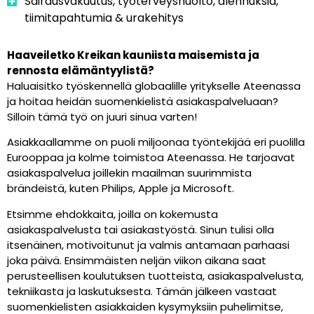
Sairausvakuutus, työterveyshuolto, alennuksia,
tiimitapahtumia & urakehitys
Haaveiletko Kreikan kauniista maisemista ja
rennosta elämäntyylistä?
Haluaisitko työskennellä globaalille yritykselle Ateenassa
ja hoitaa heidän suomenkielistä asiakaspalveluaan?
Silloin tämä työ on juuri sinua varten!
Asiakkaallamme on puoli miljoonaa työntekijää eri puolilla
Eurooppaa ja kolme toimistoa Ateenassa. He tarjoavat
asiakaspalvelua joillekin maailman suurimmista
brändeistä, kuten Philips, Apple ja Microsoft.
Etsimme ehdokkaita, joilla on kokemusta
asiakaspalvelusta tai asiakastyöstä. Sinun tulisi olla
itsenäinen, motivoitunut ja valmis antamaan parhaasi
joka päivä. Ensimmäisten neljän viikon aikana saat
perusteellisen koulutuksen tuotteista, asiakaspalvelusta,
tekniikasta ja laskutuksesta. Tämän jälkeen vastaat
suomenkielisten asiakkaiden kysymyksiin puhelimitse,