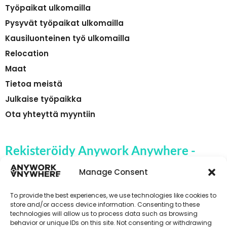
Työpaikat ulkomailla
Pysyvät työpaikat ulkomailla
Kausiluonteinen työ ulkomailla
Relocation
Maat
Tietoa meistä
Julkaise työpaikka
Ota yhteyttä myyntiin
Rekisteröidy Anywork Anywhere -
yrityksen työpaikkahälytyksiin
Manage Consent
To provide the best experiences, we use technologies like cookies to
store and/or access device information. Consenting to these
technologies will allow us to process data such as browsing
🌞 VASTAANOTA TYÖPAIKKAILMOITUKSET
behavior or unique IDs on this site. Not consenting or withdrawing