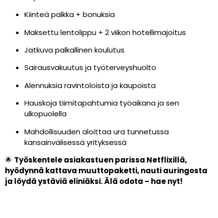
Kiinteä palkka + bonuksia
Maksettu lentolippu + 2 viikon hotellimajoitus
Jatkuva palkallinen koulutus
Sairausvakuutus ja työterveyshuolto
Alennuksia ravintoloista ja kaupoista
Hauskoja tiimitapahtumia työaikana ja sen
ulkopuolella
Mahdollisuuden aloittaa ura tunnetussa
kansainvälisessä yrityksessä
🌟
Työskentele asiakastuen parissa Netflixillä,
hyödynnä kattava muuttopaketti, nauti auringosta
ja löydä ystäviä eliniäksi. Älä odota – hae nyt!