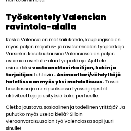
Työskentely Valencian
ravintola-alalla
Koska Valencia on matkailukohde, kaupungissa on
myös paljon majoitus- ja ravitsemisalan työpaikkoja.
Varsinkin kesäkuukausina Valenciassa on paljon
avoimia ravintola-alan työpaikkoja. Ajattele
esimerkiksi
vastaanottovirkailijan, kokin ja
tarjoilijan
tehtäviä
.
Animaattori/viihdyttäjä
hotellissa on myös yksi mahdollisuus.
Tässä
hauskassa ja monipuolisessa työssä järjestät
aktiviteetteja ja esityksiä koko perheelle.
Oletko joustava, sosiaalinen ja todellinen yrittäjä? Ja
puhutko myös useita kieliä? Silloin
vieraanvaraisuusalan työ Valenciassa sopii juuri
sinulle!