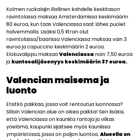
Kolmen ruokalajin illallinen kahdelle keskitason
ravintolassa maksaa Amsterdamissa keskimäärin
80 euroa, kun taas Valenciassa saat lähes puolet
halvemmalla. Lisäksi 0,5 litran olut
ravintolassa/baarissa Valenciassa maksaa vain 3
euroa ja capuccino keskimäärin 2 euroa.
Elokuvalippu maksaa
Valenciassa
noin 7,50 euroa
ja
kuntosalijäsenyys keskimäärin 37 euroa.
Valencian maisema ja
luonto
Etsitkö paikkaa, jossa voit rentoutua luonnossa?
Silloin Valencian alue on oikea paikka! Sen lisäksi,
että Valenciassa on kauniita rantoja ja vilkas
yöelämä, kaupunki sijaitsee myös kauniissa
ympäristössä, jossa on paljon luontoa.
Alueella on