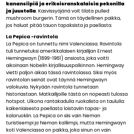
kanansiipiä ja erikoisranskalaisia pekonilla
ja juustolla
. Kasvissyöjänä voit tilata pulled
mushroom burgerin. Tämä on täydellinen paikka,
jos haluat pitää tauon tapaksista ja paellasta.
La Pepica -ravintola
La Pepica on tunnettu nimi Valenciassa. Ravintola
tuli tunnetuksi amerikkalaisen kirjailijan Ernest
Hemingwayn (1899-1961) ansiosta, joka voitti
aikoinaan Nobelin kirjallisuuspalkinnon. Hemingway
vietti paljon aikaa tässä ravintolassa. Siksi myös
ravintolan seinät ovat täynnä Hemingwayn
valokuvia. Nykyään ravintola tunnetaan
historiastaan. Matkailijoille tästä on nopeasti tulossa
hotspot. Ulkona rantakadulla ruokalista on taululla:
kaikenlaisesta paellasta loistaviin tapas- ja
kalaruokiin. La Pepica on siis vain hieman
turistisempi ja hieman kalliimpi, mutta Hemingwayn
koti Valenciassa on paikka, joka sinun on vain