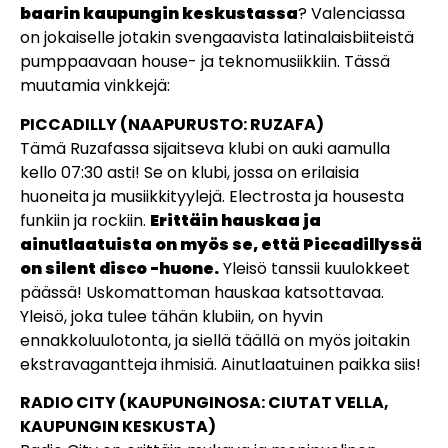
baarin kaupungin keskustassa
? Valenciassa
on jokaiselle jotakin svengaavista latinalaisbiiteistä
pumppaavaan house- ja teknomusiikkiin. Tässä
muutamia vinkkejä:
PICCADILLY (NAAPURUSTO: RUZAFA)
Tämä Ruzafassa sijaitseva klubi on auki aamulla
kello 07:30 asti! Se on klubi, jossa on erilaisia
huoneita ja musiikkityylejä. Electrosta ja housesta
funkiin ja rockiin.
Erittäin hauskaa ja
ainutlaatuista on myös se, että Piccadillyssä
on silent disco -huone.
Yleisö tanssii kuulokkeet
päässä! Uskomattoman hauskaa katsottavaa.
Yleisö, joka tulee tähän klubiin, on hyvin
ennakkoluulotonta, ja siellä täällä on myös joitakin
ekstravagantteja ihmisiä. Ainutlaatuinen paikka siis!
RADIO CITY (KAUPUNGINOSA: CIUTAT VELLA,
KAUPUNGIN KESKUSTA)