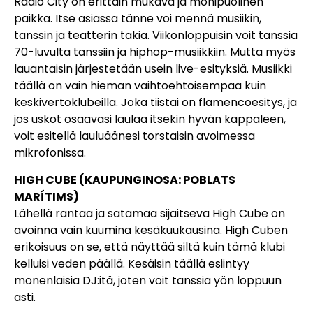
Radio City on erittäin mukava ja monipuolinen
paikka. Itse asiassa tänne voi mennä musiikin,
tanssin ja teatterin takia. Viikonloppuisin voit tanssia
70-luvulta tanssiin ja hiphop-musiikkiin. Mutta myös
lauantaisin järjestetään usein live-esityksiä. Musiikki
täällä on vain hieman vaihtoehtoisempaa kuin
keskivertoklubeilla. Joka tiistai on flamencoesitys, ja
jos uskot osaavasi laulaa itsekin hyvän kappaleen,
voit esitellä lauluäänesi torstaisin avoimessa
mikrofonissa.
HIGH CUBE (KAUPUNGINOSA: POBLATS
MARÍTIMS)
Lähellä rantaa ja satamaa sijaitseva High Cube on
avoinna vain kuumina kesäkuukausina. High Cuben
erikoisuus on se, että näyttää siltä kuin tämä klubi
kelluisi veden päällä. Kesäisin täällä esiintyy
monenlaisia DJ:itä, joten voit tanssia yön loppuun
asti.