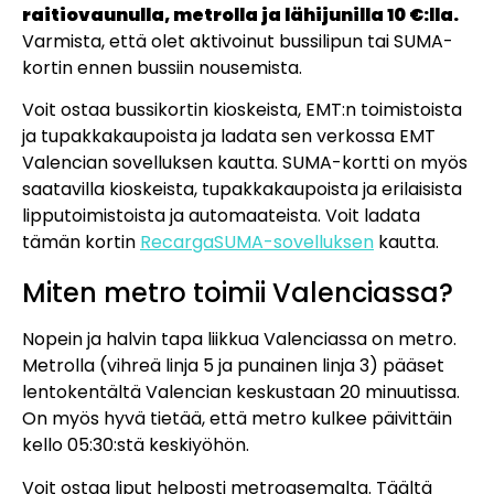
raitiovaunulla, metrolla ja lähijunilla 10 €:lla.
Varmista, että olet aktivoinut bussilipun tai SUMA-
kortin ennen bussiin nousemista.
Voit ostaa bussikortin kioskeista, EMT:n toimistoista
ja tupakkakaupoista ja ladata sen verkossa EMT
Valencian sovelluksen kautta. SUMA-kortti on myös
saatavilla kioskeista, tupakkakaupoista ja erilaisista
lipputoimistoista ja automaateista. Voit ladata
tämän kortin
RecargaSUMA-sovelluksen
kautta.
Miten metro toimii Valenciassa?
Nopein ja halvin tapa liikkua Valenciassa on metro.
Metrolla (vihreä linja 5 ja punainen linja 3) pääset
lentokentältä Valencian keskustaan 20 minuutissa.
On myös hyvä tietää, että metro kulkee päivittäin
kello 05:30:stä keskiyöhön.
Voit ostaa liput helposti metroasemalta. Täältä