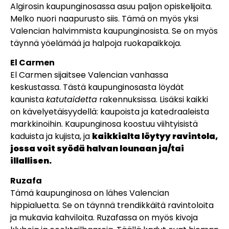
Algirosin kaupunginosassa asuu paljon opiskelijoita.
Melko nuori naapurusto siis. Tämä on myös yksi
Valencian halvimmista kaupunginosista. Se on myös
täynnä yöelämää ja halpoja ruokapaikkoja.
El Carmen
El Carmen sijaitsee Valencian vanhassa
keskustassa. Tästä kaupunginosasta löydät
kaunista
katutaidetta
rakennuksissa. Lisäksi kaikki
on kävelyetäisyydellä: kaupoista ja katedraaleista
markkinoihin. Kaupunginosa koostuu viihtyisistä
kaduista ja kujista, ja
kaikkialta löytyy ravintola,
jossa voit syödä halvan lounaan ja/tai
illallisen.
Ruzafa
Tämä kaupunginosa on lähes Valencian
hippialuetta. Se on täynnä trendikkäitä ravintoloita
ja mukavia kahviloita. Ruzafassa on myös kivoja