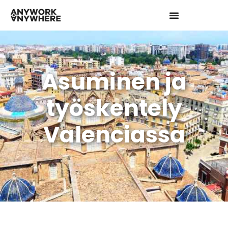
Asuminen ja
työskentely
Valenciassa