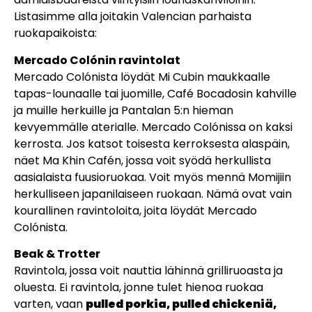
Listasimme alla joitakin Valencian parhaista
ruokapaikoista:
Mercado Colónin ravintolat
Mercado Colónista löydät Mi Cubin maukkaalle
tapas-lounaalle tai juomille, Café Bocadosin kahville
ja muille herkuille ja Pantalan 5:n hieman
kevyemmälle aterialle. Mercado Colónissa on kaksi
kerrosta. Jos katsot toisesta kerroksesta alaspäin,
näet Ma Khin Cafén, jossa voit syödä herkullista
aasialaista fuusioruokaa. Voit myös mennä Momijiin
herkulliseen japanilaiseen ruokaan. Nämä ovat vain
kourallinen ravintoloita, joita löydät Mercado
Colónista.
Beak & Trotter
Ravintola, jossa voit nauttia lähinnä grilliruoasta ja
oluesta. Ei ravintola, jonne tulet hienoa ruokaa
varten, vaan
pulled porkia, pulled chickeniä,