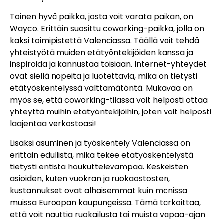
Toinen hyvä paikka, josta voit varata paikan, on
Wayco. Erittäin suosittu coworking-paikka, jolla on
kaksi toimipistettä Valenciassa. Täällä voit tehdä
yhteistyötä muiden etätyöntekijöiden kanssa ja
inspiroida ja kannustaa toisiaan. Internet-yhteydet
ovat siellä nopeita ja luotettavia, mikä on tietysti
etätyöskentelyssä välttämätöntä. Mukavaa on
myös se, että coworking-tilassa voit helposti ottaa
yhteyttä muihin etätyöntekijöihin, joten voit helposti
laajentaa verkostoasi!
Lisäksi asuminen ja työskentely Valenciassa on
erittäin edullista, mikä tekee etätyöskentelystä
tietysti entistä houkuttelevampaa. Keskeisten
asioiden, kuten vuokran ja ruokaostosten,
kustannukset ovat alhaisemmat kuin monissa
muissa Euroopan kaupungeissa. Tämä tarkoittaa,
että voit nauttia ruokailusta tai muista vapaa-ajan