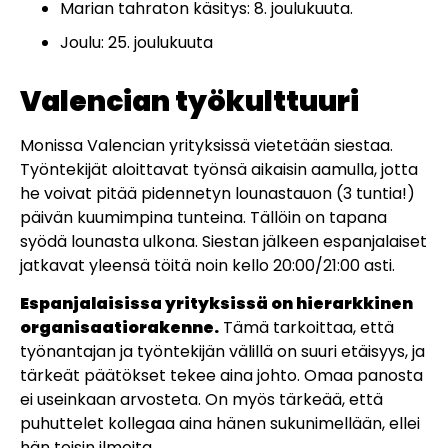
Marian tahraton käsitys: 8. joulukuuta.
Joulu: 25. joulukuuta
Valencian työkulttuuri
Monissa Valencian yrityksissä vietetään siestaa.
Työntekijät aloittavat työnsä aikaisin aamulla, jotta
he voivat pitää pidennetyn lounastauon (3 tuntia!)
päivän kuumimpina tunteina. Tällöin on tapana
syödä lounasta ulkona. Siestan jälkeen espanjalaiset
jatkavat yleensä töitä noin kello 20:00/21:00 asti.
Espanjalaisissa yrityksissä on hierarkkinen
organisaatiorakenne.
Tämä tarkoittaa, että
työnantajan ja työntekijän välillä on suuri etäisyys, ja
tärkeät päätökset tekee aina johto. Omaa panosta
ei useinkaan arvosteta. On myös tärkeää, että
puhuttelet kollegaa aina hänen sukunimellään, ellei
hän toisin ilmoita.