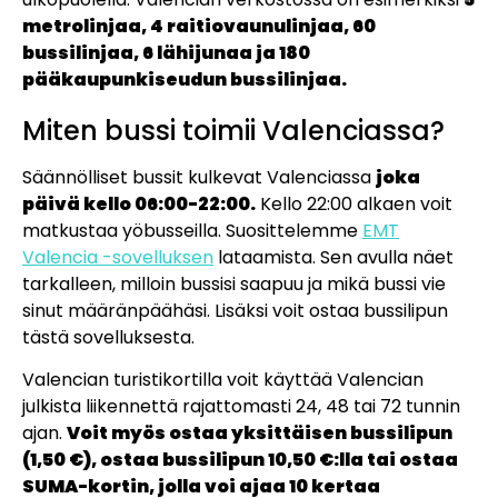
metrolinjaa, 4 raitiovaunulinjaa, 60
bussilinjaa, 6 lähijunaa ja 180
pääkaupunkiseudun bussilinjaa.
Miten bussi toimii Valenciassa?
Säännölliset bussit kulkevat Valenciassa
joka
päivä kello 06:00-22:00.
Kello 22:00 alkaen voit
matkustaa yöbusseilla. Suosittelemme
EMT
Valencia -sovelluksen
lataamista. Sen avulla näet
tarkalleen, milloin bussisi saapuu ja mikä bussi vie
sinut määränpäähäsi. Lisäksi voit ostaa bussilipun
tästä sovelluksesta.
Valencian turistikortilla voit käyttää Valencian
julkista liikennettä rajattomasti 24, 48 tai 72 tunnin
ajan.
Voit myös ostaa yksittäisen bussilipun
(1,50 €), ostaa bussilipun 10,50 €:lla tai ostaa
SUMA-kortin, jolla voi ajaa 10 kertaa