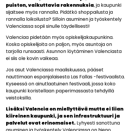
puiston, vaikuttavia rakennuksia
, ja kaupunki
sijaitsee myös rannalla. Pidätkö shoppailusta ja
rannalla loikoilusta? Silloin asuminen ja työskentely
Valenciassa sopii sinulle täydellisesti!
Valenciaa pidetään myös opiskelijakaupunkina.
Koska opiskelijoita on paljon, myös asuntoja on
tarjolla runsaasti. Asunnon löytäminen Valenciasta
ei siis ole kovin vaikeaa.
Jos asut Valenciassa maaliskuussa, pääset
nauttimaan espanjalaisesta Las Fallas -festivaalista.
Kyseessä on ainutlaatuinen festivaali, jossa koko
kaupunki koristellaan paperimassasta tehdyillä
veistoksilla.
Lisäksi Valencia on miellyttävä mutta ei liian
kiireinen kaupunki, ja sen infrastruktuuri ja
palvelut ovat erinomaiset.
Lyhyesti sanottuna
asuminen ja työskentely Valenciassa on hieno