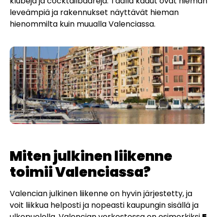
klubeja ja cocktailbaareja. Täällä kadut ovat hieman
leveämpiä ja rakennukset näyttävät hieman
hienommilta kuin muualla Valenciassa.
Miten julkinen liikenne
toimii Valenciassa?
Valencian julkinen liikenne on hyvin järjestetty, ja
voit liikkua helposti ja nopeasti kaupungin sisällä ja
ulkopuolella. Valencian verkostossa on esimerkiksi
5