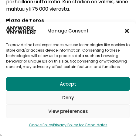
parhaillaan uutta kotia. Kun stadion on valmis, sinne
mahtuu yli 75 000 vierasta.
Plaza de Toros
Vuosien 1850 ja 1860 välillä rakennettiin Plaza de
Manage Consent
Toros ”härkien aukio”. Tässä suuressa
”härkätaisteluareenassa” on järjestetty
To provide the best experiences, we use technologies like cookies to
härkätaisteluita jo vuosien ajan. Tämä areena
store and/or access device information. Consenting to these
technologies will allow us to process data such as browsing
muistuttaa Rooman Colosseumia. Härkätaisteluita
behavior or unique IDs on this site. Not consenting or withdrawing
järjestetään siellä edelleen, mutta sitä käytetään
consent, may adversely affect certain features and functions.
yhä useammin myös konsertteihin ja muihin
juhlatilaisuuksiin.
Accept
Valencian katedraali
Valencian upea katedraali rakennettiin vuosina
Deny
1262-1356. Eri tyylit ovat antaneet katedraalille
View preferences
vaikuttavan ulkonäön. Barokkityyli sekä goottilaiset
ja romaaniset vaikutteet näkyvät selvästi.
Cookie Policy
Privacy Policy for Candidates
Valencian katedraali on omistettu Neitsyt Marialle.