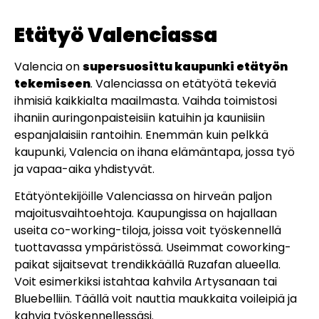
Etätyö Valenciassa
Valencia on
supersuosittu kaupunki etätyön
tekemiseen
. Valenciassa on etätyötä tekeviä
ihmisiä kaikkialta maailmasta. Vaihda toimistosi
ihaniin auringonpaisteisiin katuihin ja kauniisiin
espanjalaisiin rantoihin. Enemmän kuin pelkkä
kaupunki, Valencia on ihana elämäntapa, jossa työ
ja vapaa-aika yhdistyvät.
Etätyöntekijöille Valenciassa on hirveän paljon
majoitusvaihtoehtoja. Kaupungissa on hajallaan
useita co-working-tiloja, joissa voit työskennellä
tuottavassa ympäristössä. Useimmat coworking-
paikat sijaitsevat trendikkäällä Ruzafan alueella.
Voit esimerkiksi istahtaa kahvila Artysanaan tai
Bluebelliin. Täällä voit nauttia maukkaita voileipiä ja
kahvia työskennellessäsi.