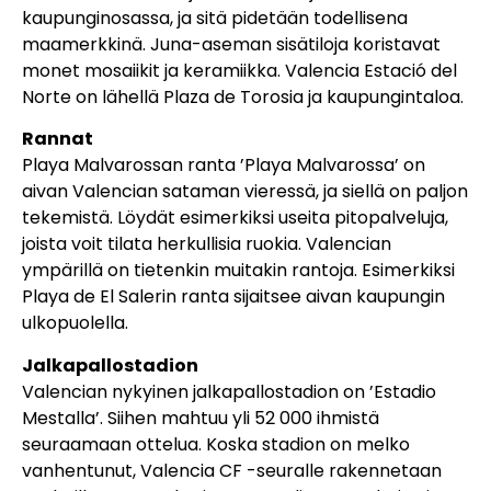
kaupunginosassa, ja sitä pidetään todellisena
maamerkkinä. Juna-aseman sisätiloja koristavat
monet mosaiikit ja keramiikka. Valencia Estació del
Norte on lähellä Plaza de Torosia ja kaupungintaloa.
Rannat
Playa Malvarossan ranta ’Playa Malvarossa’ on
aivan Valencian sataman vieressä, ja siellä on paljon
tekemistä. Löydät esimerkiksi useita pitopalveluja,
joista voit tilata herkullisia ruokia. Valencian
ympärillä on tietenkin muitakin rantoja. Esimerkiksi
Playa de El Salerin ranta sijaitsee aivan kaupungin
ulkopuolella.
Jalkapallostadion
Valencian nykyinen jalkapallostadion on ’Estadio
Mestalla’. Siihen mahtuu yli 52 000 ihmistä
seuraamaan ottelua. Koska stadion on melko
vanhentunut, Valencia CF -seuralle rakennetaan