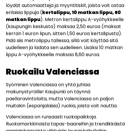
löydät automaatteja ja myyntitiskit, joista voit ostaa
erilaisia lippuja (
kertalippu, 10 matkan lippu, 60
matkan lippu
). Metron kertalippu A-vyöhykkeelle
(kaupungin keskusta) maksaa 2,50 euroa (maksat
kerran 1 euron lipun, sitten 1,50 euroa kertalipusta).
Pidä siis metrolippu tallessa, sillä voit käyttää sitä
uudelleen ja ladata sen uudelleen. Lisäksi 10 matkan
lippu A-vyöhykkeelle maksaa 8,60 euroa.
Ruokailu Valenciassa
Syöminen Valenciassa on yhtä juhlaa
makunystyröille! Kaupunki on täynnä
paellaravintoloita, mutta Valenciassa on paljon
muitakin (espanjalaisia) ruokia, joista voit nauttia.
Valenciassa on runsaasti ruokapaikkoja.
Ruokamarkkinoista tapas-baareihin ja trendikkäistä
aamiaisbaareista viihtyisiin lounaskahviloihin.