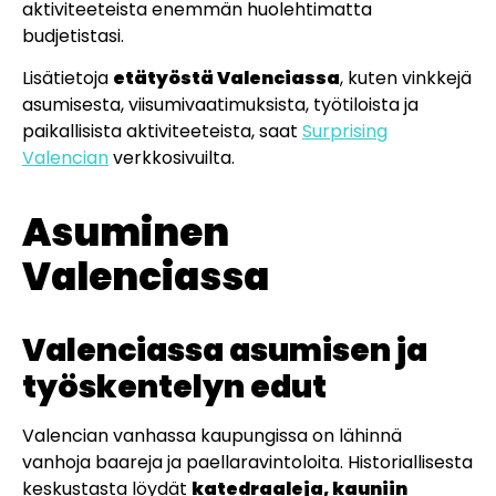
aktiviteeteista enemmän huolehtimatta
budjetistasi.
Lisätietoja
etätyöstä Valenciassa
, kuten vinkkejä
asumisesta, viisumivaatimuksista, työtiloista ja
paikallisista aktiviteeteista, saat
Surprising
Valencian
verkkosivuilta.
Asuminen
Valenciassa
Valenciassa asumisen ja
työskentelyn edut
Valencian vanhassa kaupungissa on lähinnä
vanhoja baareja ja paellaravintoloita. Historiallisesta
keskustasta löydät
katedraaleja, kauniin