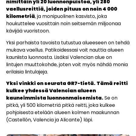
nimittäin yli 20 luonnonpuistoa, yli 280
vaellusreittiä, joiden pituus on noin 4 000
kilometriä
, ja monipuolinen kasvisto, joka
houkuttelee vuosittain noin seitsemän miljoonaa
kävijää vuoristoon.
Yksi parhaista tavoista tutustua alueeseen on tehdä
mukava vaellus. Patikoidessasi voit nauttia alueen
kauniista luonnosta. Lisäksi Valencian alue on
lintujen muuttokohde, joten voit myös nähdä monia
erilaisia lintulajeja.
Yksi vinkki on seurata GR7-tietä.
Tämä reitti
kulkee yhdessä Valencian alueen
kauneimmista luonnonmaisemista.
Se on
pitkä, yli 500 kilometriä pitkä reitti, joka kulkee
pohjoisesta etelään alueen kolmen maakunnan
(Castellón, Valencia ja Alicante) läpi.