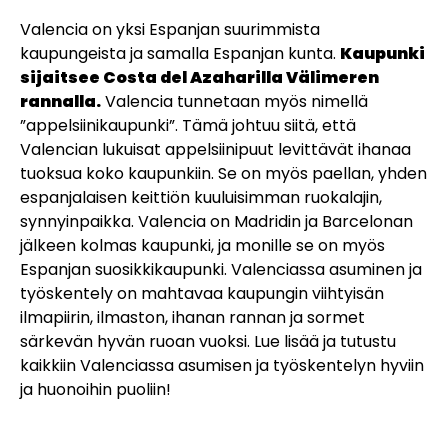
Valencia on yksi Espanjan suurimmista
kaupungeista ja samalla Espanjan kunta.
Kaupunki
sijaitsee Costa del Azaharilla Välimeren
rannalla.
Valencia tunnetaan myös nimellä
”appelsiinikaupunki”. Tämä johtuu siitä, että
Valencian lukuisat appelsiinipuut levittävät ihanaa
tuoksua koko kaupunkiin. Se on myös paellan, yhden
espanjalaisen keittiön kuuluisimman ruokalajin,
synnyinpaikka. Valencia on Madridin ja Barcelonan
jälkeen kolmas kaupunki, ja monille se on myös
Espanjan suosikkikaupunki. Valenciassa asuminen ja
työskentely on mahtavaa kaupungin viihtyisän
ilmapiirin, ilmaston, ihanan rannan ja sormet
särkevän hyvän ruoan vuoksi. Lue lisää ja tutustu
kaikkiin Valenciassa asumisen ja työskentelyn hyviin
ja huonoihin puoliin!