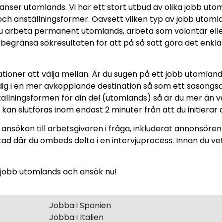
er utomlands. Vi har ett stort utbud av olika jobb utom
b och anställningsformer. Oavsett vilken typ av jobb utoml
ll du arbeta permanent utomlands, arbeta som volontär ell
egränsa sökresultaten för att på så sätt göra det enklare 
ioner att välja mellan. Är du sugen på ett jobb utomlan
 dig i en mer avkopplande destination så som ett säsongsa
nställningsformen för din del (utomlands) så är du mer ä
an slutföras inom endast 2 minuter från att du initierar 
ansökan till arbetsgivaren i fråga, inkluderat annonsören
ad där du ombeds delta i en intervjuprocess. Innan du v
a jobb utomlands och ansök nu!
Jobba i Spanien
Jobba i Italien