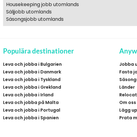
Housekeeping jobb utomlands
Säljjobb utomlands
Säsongsjobb utomlands
Populära destinationer
Anyw
Leva och jobba i Bulgarien
Jobba 
Leva och jobba i Danmark
Fasta j
Leva och jobba i Tyskland
Säsong
Leva och jobba i Grekland
Länder
Leva och jobba i Irland
Relocat
Leva och jobba på Malta
Om oss
Leva och jobba i Portugal
Lägg up
Leva och jobba i Spanien
Prata m