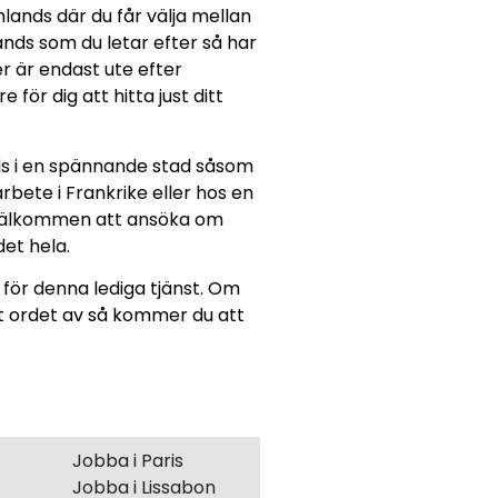
lands där du får välja mellan
ands som du letar efter så har
er är endast ute efter
för dig att hitta just ditt
ds i en spännande stad såsom
rbete i Frankrike eller hos en
n välkommen att ansöka om
det hela.
 för denna lediga tjänst. Om
et ordet av så kommer du att
Jobba i Paris
Jobba i Lissabon