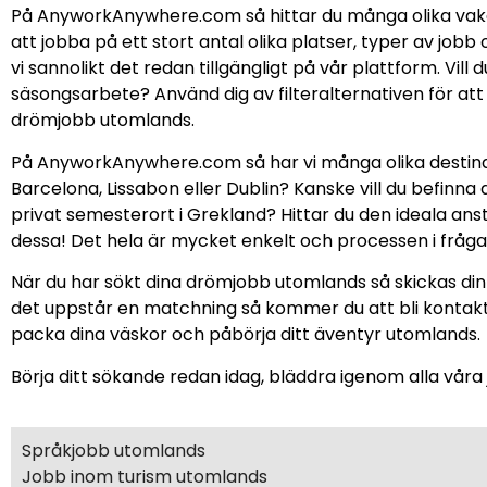
På AnyworkAnywhere.com så hittar du många olika vakans
att jobba på ett stort antal olika platser, typer av job
vi sannolikt det redan tillgängligt på vår plattform. Vi
säsongsarbete? Använd dig av filteralternativen för att b
drömjobb utomlands.
På AnyworkAnywhere.com så har vi många olika destinat
Barcelona, Lissabon eller Dublin? Kanske vill du befinna
privat semesterort i Grekland? Hittar du den ideala a
dessa! Det hela är mycket enkelt och processen i fråga k
När du har sökt dina drömjobb utomlands så skickas din 
det uppstår en matchning så kommer du att bli kontakt
packa dina väskor och påbörja ditt äventyr utomlands.
Börja ditt sökande redan idag, bläddra igenom alla vår
Språkjobb utomlands
Jobb inom turism utomlands