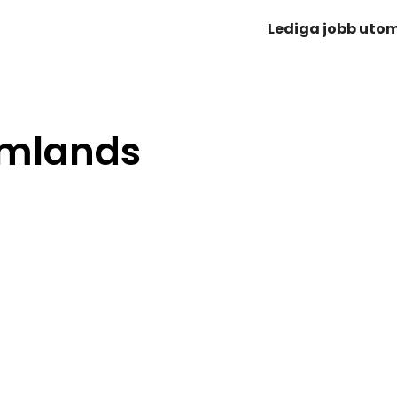
Lediga jobb uto
omlands