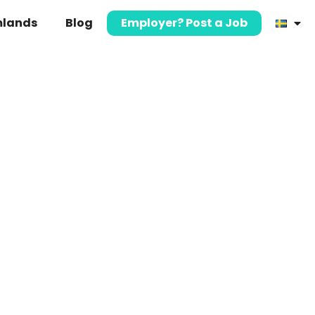
mlands
Blog
Employer? Post a Job