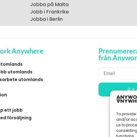
Jobba på Malta
Jobb i Frankrike
Jobba i Berlin
ork Anywhere
Prenumerera
från Anywo
utomlands
obb utomlands
sarbete utomlands
🌞 F
ion
p ett jobb
To provide 
ed försäljning
and/or acc
us to proce
consenting
functions.