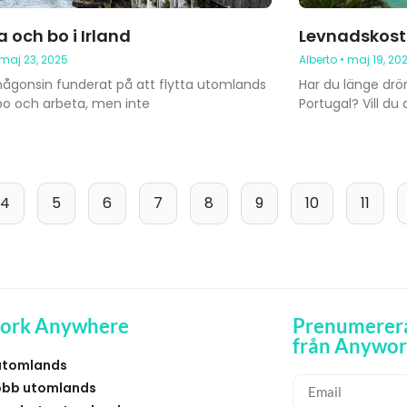
 och bo i Irland
Levnadskostn
maj 23, 2025
Alberto
maj 19, 20
någonsin funderat på att flytta utomlands
Har du länge drö
 bo och arbeta, men inte
Portugal? Vill du 
4
5
6
7
8
9
10
11
ork Anywhere
Prenumerera
från Anywo
utomlands
obb utomlands