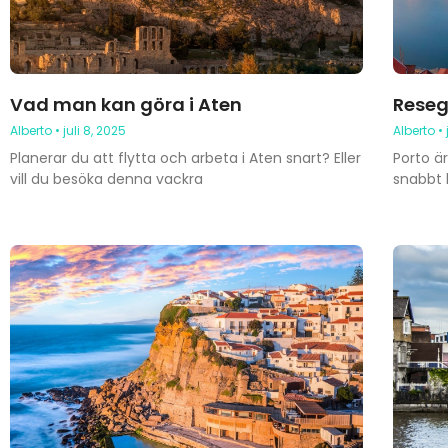
Vad man kan göra i Aten
Reseg
Alberto
juli 8, 2025
Alberto
Planerar du att flytta och arbeta i Aten snart? Eller
Porto ä
vill du besöka denna vackra
snabbt h