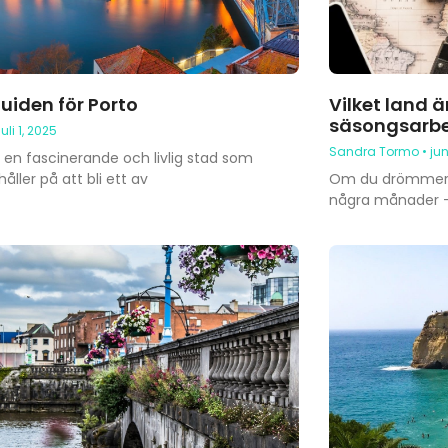
uiden för Porto
Vilket land ä
säsongsarb
juli 1, 2025
Sandra Tormo
jun
r en fascinerande och livlig stad som
åller på att bli ett av
Om du drömmer 
några månader – 