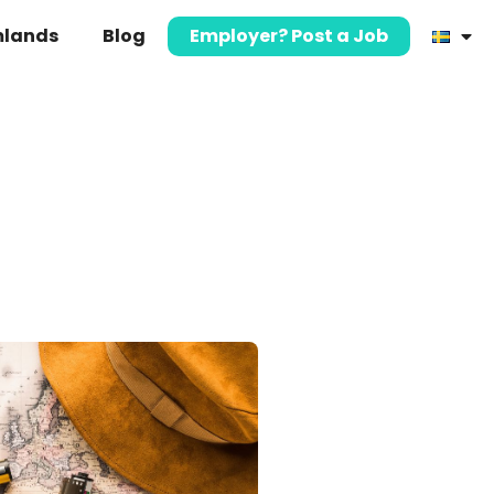
mlands
Blog
Employer? Post a Job