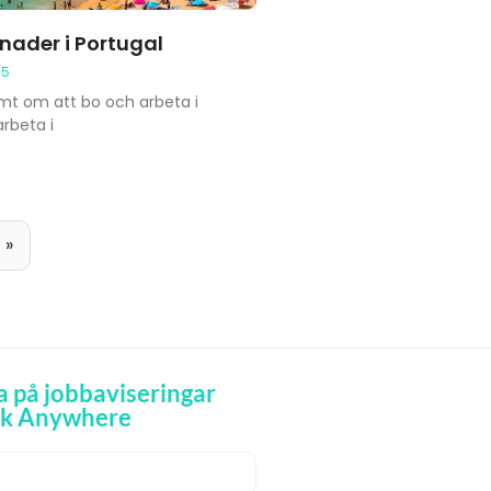
ader i Portugal
25
mt om att bo och arbeta i
arbeta i
»
 på jobbaviseringar
rk Anywhere