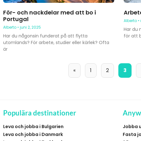
För- och nackdelar med att bo i
Arbeta
Portugal
Alberto
Alberto
juni 2, 2025
Har du 
Har du någonsin funderat på att flytta
för att
utomlands? För arbete, studier eller kärlek? Ofta
är
«
1
2
3
Populära destinationer
Anyw
Leva och jobba i Bulgarien
Jobba 
Leva och jobba i Danmark
Fasta j