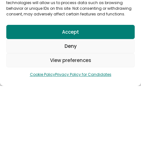
Seizoenswerk in het buitenland
technologies will allow us to process data such as browsing
behavior or unique IDs on this site. Not consenting or withdrawing
consent, may adversely affect certain features and functions.
Abonneer je op Anywork Anywhere
Job Alerts
Accept
Deny
View preferences
🌞 ONTVANG JOB ALERTS
Cookie Policy
Privacy Policy for Candidates