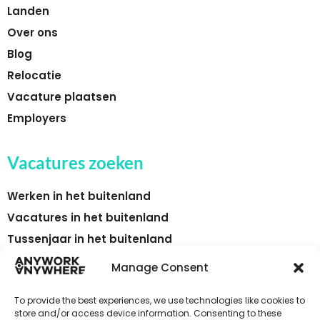
Landen
Over ons
Blog
Relocatie
Vacature plaatsen
Employers
Vacatures zoeken
Werken in het buitenland
Vacatures in het buitenland
Tussenjaar in het buitenland
Vakantiewerk in het buitenland
Manage Consent
Vrijwilligerswerk in het buitenland
To provide the best experiences, we use technologies like cookies to
Vaste banen in het buitenland
store and/or access device information. Consenting to these