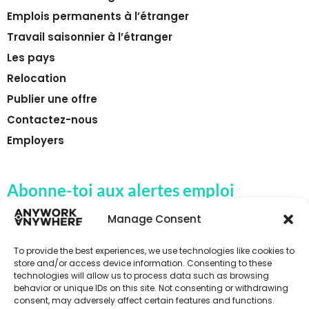
Emplois permanents à l’étranger
Travail saisonnier à l’étranger
Les pays
Relocation
Publier une offre
Contactez-nous
Employers
Abonne-toi aux alertes emploi
d'Anywork Anywhere
Manage Consent
To provide the best experiences, we use technologies like cookies to
store and/or access device information. Consenting to these
technologies will allow us to process data such as browsing
🌞 REÇOIS DES ALERTES EMPLOI
behavior or unique IDs on this site. Not consenting or withdrawing
consent, may adversely affect certain features and functions.